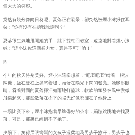
個大大的笑容。
竟然有幾分像向日葵呢。夏落正在發呆，卻突然被煙小沫揪住耳
朵：“你有沒有在聽我說話啊？”
夏落很生氣地甩開她的手，跳下雙杠回教室，遠遠地對着煙小沫
喊：“煙小沫你這個暴力女，真是不可理喻！”
四
今年的秋天特别美好。煙小沫這樣想着，“吧唧吧唧”啃着一根波
闆糖，坐在雙杠上晃悠着腿，頭發在陽光下閃閃發亮。她眯起眼
睛，看着對面的夏落揮汗如雨地打籃球，軟軟的頭發在風中微微
飛揚起來，那些散落在樹下的陽光好像都灑在了他身上。
一場比賽下來，煙小沫抱着早準備好的茶水，蹦蹦跳跳地去找夏
落，可是，那裏已經擠不下她了。
夕陽下，笑得眉眼彎彎的女孩子溫柔地爲男孩子擦汗，男孩子也