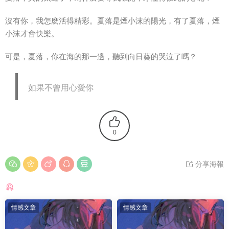
沒有你，我怎麽活得精彩。夏落是煙小沫的陽光，有了夏落，煙
小沫才會快樂。
可是，夏落，你在海的那一邊，聽到向日葵的哭泣了嗎？
如果不曾用心愛你
0
分享海報
猜你喜歡
情感文章
情感文章