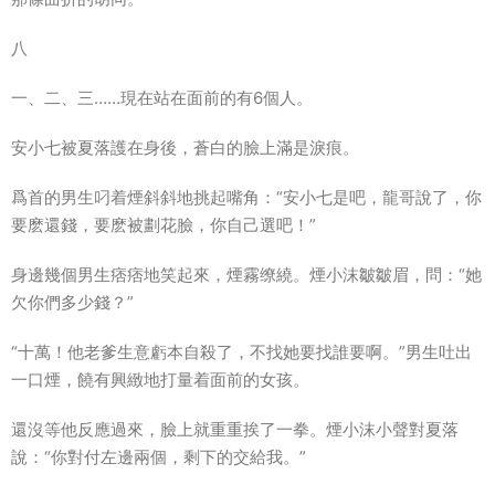
八
一、二、三……現在站在面前的有6個人。
安小七被夏落護在身後，蒼白的臉上滿是淚痕。
爲首的男生叼着煙斜斜地挑起嘴角：“安小七是吧，龍哥說了，你
要麽還錢，要麽被劃花臉，你自己選吧！”
身邊幾個男生痞痞地笑起來，煙霧缭繞。煙小沫皺皺眉，問：“她
欠你們多少錢？”
“十萬！他老爹生意虧本自殺了，不找她要找誰要啊。”男生吐出
一口煙，饒有興緻地打量着面前的女孩。
還沒等他反應過來，臉上就重重挨了一拳。煙小沫小聲對夏落
說：“你對付左邊兩個，剩下的交給我。”