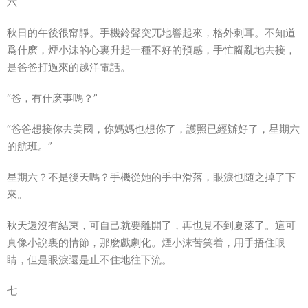
六
秋日的午後很甯靜。手機鈴聲突兀地響起來，格外刺耳。不知道
爲什麽，煙小沫的心裏升起一種不好的預感，手忙腳亂地去接，
是爸爸打過來的越洋電話。
“爸，有什麽事嗎？”
“爸爸想接你去美國，你媽媽也想你了，護照已經辦好了，星期六
的航班。”
星期六？不是後天嗎？手機從她的手中滑落，眼淚也随之掉了下
來。
秋天還沒有結束，可自己就要離開了，再也見不到夏落了。這可
真像小說裏的情節，那麽戲劇化。煙小沫苦笑着，用手捂住眼
睛，但是眼淚還是止不住地往下流。
七