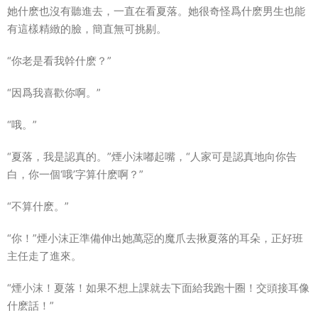
她什麽也沒有聽進去，一直在看夏落。她很奇怪爲什麽男生也能
有這樣精緻的臉，簡直無可挑剔。
“你老是看我幹什麽？”
“因爲我喜歡你啊。”
“哦。”
“夏落，我是認真的。”煙小沫嘟起嘴，“人家可是認真地向你告
白，你一個‘哦’字算什麽啊？”
“不算什麽。”
“你！”煙小沫正準備伸出她萬惡的魔爪去揪夏落的耳朵，正好班
主任走了進來。
“煙小沫！夏落！如果不想上課就去下面給我跑十圈！交頭接耳像
什麽話！”