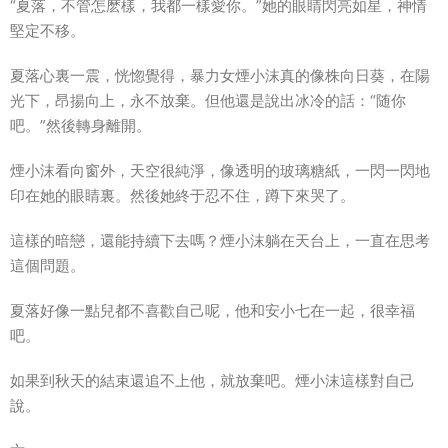
“夏落，不管怎麽樣，我都一樣愛你。”她的眼睛閃亮如星，神情
堅定不移。
夏落心裏一震，恍惚覺得，暴力女煙小沫真的像株向日葵，在陽
光下，昂揚向上，永不放棄。但他還是說出冰冷的話：“随你
吧。”然後轉身離開。
煙小沫看向窗外，天空很純淨，像透明的玻璃糖紙，一閃一閃地
印在她的眼睛裏。然後她終于忍不住，蹲下來哭了。
這樣的暗戀，還能持續下去嗎？煙小沫躺在天台上，一直在思考
這個問題。
夏落好像一點兒都不喜歡自己呢，他和安小七在一起，很幸福
吧。
如果到秋天的結束還追不上他，就放棄吧。煙小沫這樣對自己
說。