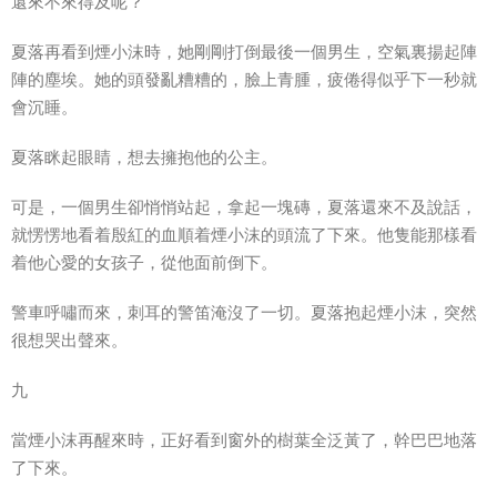
還來不來得及呢？
夏落再看到煙小沫時，她剛剛打倒最後一個男生，空氣裏揚起陣
陣的塵埃。她的頭發亂糟糟的，臉上青腫，疲倦得似乎下一秒就
會沉睡。
夏落眯起眼睛，想去擁抱他的公主。
可是，一個男生卻悄悄站起，拿起一塊磚，夏落還來不及說話，
就愣愣地看着殷紅的血順着煙小沫的頭流了下來。他隻能那樣看
着他心愛的女孩子，從他面前倒下。
警車呼嘯而來，刺耳的警笛淹沒了一切。夏落抱起煙小沫，突然
很想哭出聲來。
九
當煙小沫再醒來時，正好看到窗外的樹葉全泛黃了，幹巴巴地落
了下來。