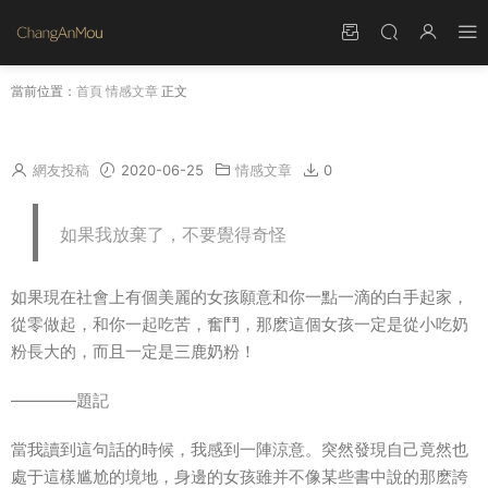
當前位置：
首頁
情感文章
正文
如果愛，請專注
網友投稿
2020-06-25
情感文章
0
如果我放棄了，不要覺得奇怪
如果現在社會上有個美麗的女孩願意和你一點一滴的白手起家，
從零做起，和你一起吃苦，奮鬥，那麽這個女孩一定是從小吃奶
粉長大的，而且一定是三鹿奶粉！
――――題記
當我讀到這句話的時候，我感到一陣涼意。突然發現自己竟然也
處于這樣尴尬的境地，身邊的女孩雖并不像某些書中說的那麽誇