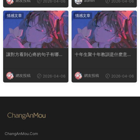
網友投稿
admin
2026-04-06
2026-04-06
情感文章
情感文章
讓對方看到心疼的句子有哪
十年生聚十年教訓是什麽意思
些？句句都是淚點
成語典故出自哪裏
網友投稿
網友投稿
2026-04-06
2026-04-06
ChangAnMou.Com