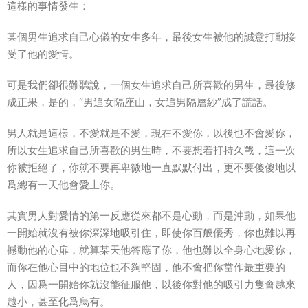
這樣的事情發生：
某個男生追求自己心儀的女生多年，最後女生被他的誠意打動接
受了他的愛情。
可是我們卻很難聽說，一個女生追求自己所喜歡的男生，最後修
成正果，是的，“男追女隔座山，女追男隔層紗”成了謊話。
男人就是這樣，不愛就是不愛，現在不愛你，以後也不會愛你，
所以女生追求自己所喜歡的男生時，不要想着打持久戰，這一次
你被拒絕了，你就不要再卑微地一直默默付出，更不要傻傻地以
爲總有一天他會愛上你。
其實男人對愛情的第一反應從來都不是心動，而是沖動，如果他
一開始就沒有被你深深地吸引住，即使你百般優秀，你也難以再
撼動他的心扉，就算某天他答應了你，他也難以全身心地愛你，
而你在他心目中的地位也不夠堅固，他不會把你當作最重要的
人，因爲一開始你就沒能征服他，以後你對他的吸引力隻會越來
越小，甚至化爲烏有。