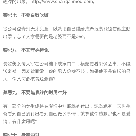
輕浮的印象。http://www.changanmou.com/
禁忌七：不要自我吹噓
從公司傑青到天才兒童，以爲把自己描繪成希拉裏能迫使他主動
出擊，忘了人家需要的是老婆而不是ceo。
禁忌八：不宜守株待兔
長發美女每天守在公司樓下或家門口，橫聽豎看都像故事。不能
送豪禮，因豪禮而愛上你的男人你養不起，如果他不是這樣的男
人，你又何必破費送豪禮?
禁忌九：不要無底線的對男生好
有一部分的女生總是在愛情中無底線的付出，認爲總有一天男生
會看到自己的付出看到自己做的事情，就算被你感動那也不是愛
情，有什麽用呢?
禁忌十：身體勾引