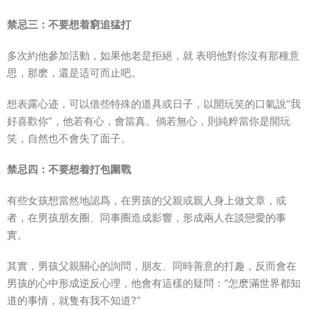
禁忌三：不要想着窮追猛打
多次約他參加活動，如果他老是拒絕，就 表明他對你沒有那種意
思，那麽，還是适可而止吧。
想表露心迹，可以借些特殊的道具或日子，以開玩笑的口氣說“我
好喜歡你”，他若有心，會當真。倘若無心，則純粹當你是開玩
笑，自然也不會失了面子。
禁忌四：不要想着打包圍戰
有些女孩想當然地認爲，在男孩的父親或親人身上做文章，或
者，在男孩朋友圈、同事圈造成影響，形成兩人在談戀愛的事
實。
其實，男孩父親關心的詢問，朋友、同時善意的打趣，反而會在
男孩的心中形成逆反心理，他會有這樣的疑問：“怎麽滿世界都知
道的事情，就隻有我不知道?”