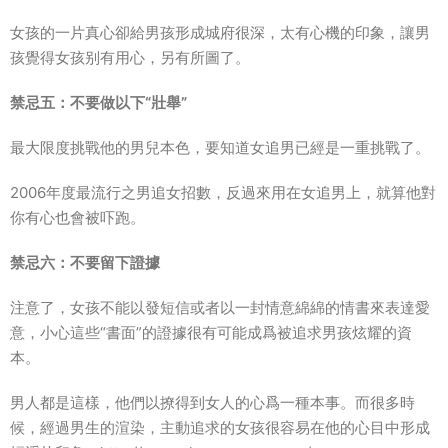
女孩的一片真心卻給男孩形成城府很深，太有心機的印象，讓男
孩覺得女孩别有用心，另有所圖了。
禁忌五：不要做以下“壯舉”
最大限度挑戰他的男兒本色，要知道女追男已經是一重挑戰了。
2006年度最流行之男追女招數，反過來用在女追男上，就算他對
你有心也會被吓跑。
禁忌六：不要留下證據
注意了，女孩不能以發短信或者以一封情意綿綿的情書來表達愛
意，小心這些“書面”的證據很有可能成爲被追求男孩炫耀的資
本。
男人都是這樣，他們以撩得到女人的心爲一種本事。而很多時
候，經過男生的渲染，主動追求的女孩很容易在他的心目中形成