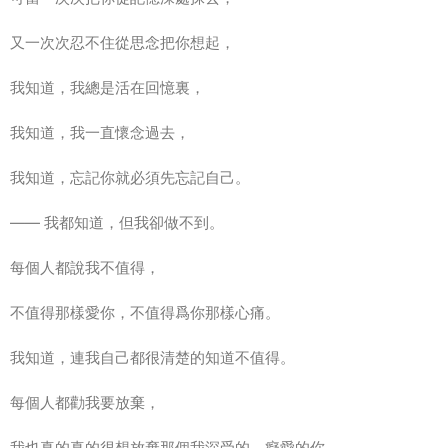
又一次次忍不住從思念把你想起，
我知道，我總是活在回憶裏，
我知道，我一直懷念過去，
我知道，忘記你就必須先忘記自己。
―― 我都知道，但我卻做不到。
每個人都說我不值得，
不值得那樣愛你，不值得爲你那樣心痛。
我知道，連我自己都很清楚的知道不值得。
每個人都勸我要放棄，
我也真的真的很想放棄那個我深受的、癡愛的你。