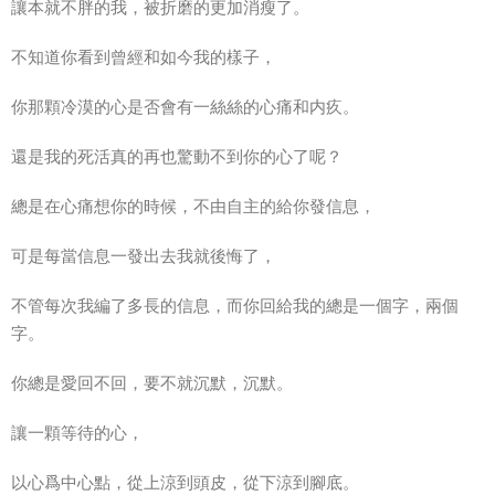
讓本就不胖的我，被折磨的更加消瘦了。
不知道你看到曾經和如今我的樣子，
你那顆冷漠的心是否會有一絲絲的心痛和内疚。
還是我的死活真的再也驚動不到你的心了呢？
總是在心痛想你的時候，不由自主的給你發信息，
可是每當信息一發出去我就後悔了，
不管每次我編了多長的信息，而你回給我的總是一個字，兩個
字。
你總是愛回不回，要不就沉默，沉默。
讓一顆等待的心，
以心爲中心點，從上涼到頭皮，從下涼到腳底。