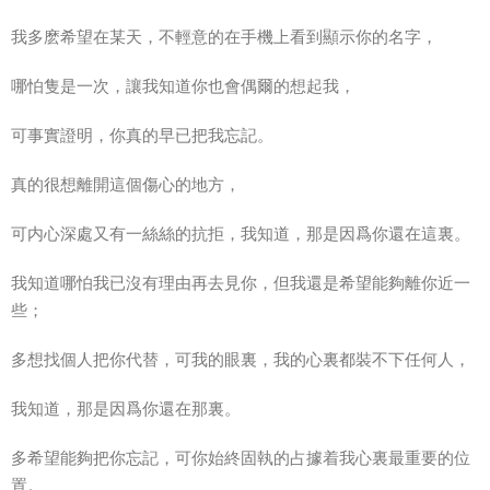
我多麽希望在某天，不輕意的在手機上看到顯示你的名字，
哪怕隻是一次，讓我知道你也會偶爾的想起我，
可事實證明，你真的早已把我忘記。
真的很想離開這個傷心的地方，
可内心深處又有一絲絲的抗拒，我知道，那是因爲你還在這裏。
我知道哪怕我已沒有理由再去見你，但我還是希望能夠離你近一
些；
多想找個人把你代替，可我的眼裏，我的心裏都裝不下任何人，
我知道，那是因爲你還在那裏。
多希望能夠把你忘記，可你始終固執的占據着我心裏最重要的位
置。