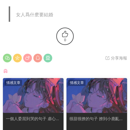
女人爲什麽要結婚
0
分享海報
猜你喜歡
情感文章
情感文章
一個人委屈到哭的句子 虐心到
很甜很撩的句子 撩到小鹿亂撞
讓人流淚的文案
腿軟的文案