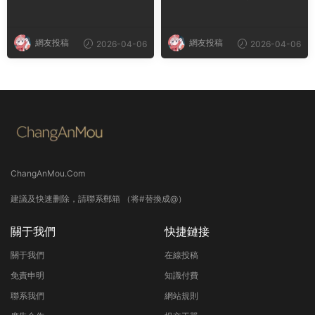
些？句句都是淚點
成語典故出自哪裏
網友投稿
網友投稿
2026-04-06
2026-04-06
ChangAnMou.Com
建議及快速删除，請聯系郵箱 （将#替換成@）
關于我們
快捷鏈接
關于我們
在線投稿
免責申明
知識付費
聯系我們
網站規則