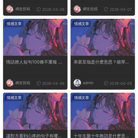
網友投稿
網友投稿
2026-04-08
2026-04-07
情感文章
情感文章
情話撩人短句100條不重複 土
幸甚至哉是什麽意思？能單獨
味情話撩人長句
用嗎
網友投稿
admin
2026-04-06
2026-04-06
情感文章
情感文章
讓對方看到心疼的句子有哪
十年生聚十年教訓是什麽意思