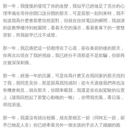
那一年，我慢慢的發現了你的改變，我似乎已經做足了充分的心
理準備在等待你開口說分開的那天，可是當那一刻到來時，我不
知道我爲什麽會那麽坦然面對，但就在挂掉電話的瞬間，我崩潰
的從教學樓沖到校園間，看着天空的滿月，看着夜幕下的一雙雙
背影，而我卻早已泣不成聲。
那一年，我忍痛把這一切都埋在了心底，卻在春節的後的那天，
你再次出現在了我的視線，我已經分不清那是不是欺騙，但卻再
次被深深刺痛。
那一年，經過一年的沉澱，可是你爲什麽又在我回家的那天找到
了我，我同意見你，那是因爲我預感到：從今天過後我們再也沒
有機會相見，就在那天，你開車載我，我還是坐在副駕駛的位置
上（讓我回想起了那驚心動魄的一晚），你帶我兜風，看日落，
尋找浪漫。
那一年，我還沒有踏出校園，就在那個五一節（同時五一節，卻
早已物是人非）你已經牽着另外一個女孩的手步入了婚姻的殿