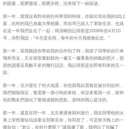
的眼簾，那麽徹底，那麽決然，沒有留下一絲痕迹。
那一年，當我沒再對你抱任何希望的時候，你卻出現在我的QQ上
面，此時的我已身處大學校園，而你早已踏入了軍旅生涯。也就
在這一年我們走在了一起，我清晰的記得那是2008年的4月20
号，你對我說：“今天是谷雨，每年的今天我都會紀念。”
那一年，當我聽說你寄給我的信件到了時，我借了同學的自行車
飛奔而去，又在寝室裏默默的一遍又一遍看着你帥氣的照片，甜
甜的讀着這爲數不多的幾行話語。我記得那是在即将到來的五一
節。
那一年，汶川發生了特大地震，你也因爲抗震救災被分到彭州，
我們相隔很近，隻需要一個小時的車程，你沒來看我一次，卻和
你的戰友們遊玩了整個成都的景點，當時的我心是冷的。
那一年，還是在同一年，北京奧運會順利進行，我在回學校的火
車上突然發短信說要去部隊見你，你同意了，可是那天晚上的一
條短信：“老公，在幹什麽呢？”讓我傻了眼，我明白了你騙了