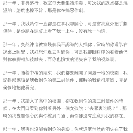
那一年，非典盛行，教室每天要集體消毒，每次我的課桌都是濕
濕的，怎麽也擦不幹，那是你在搞惡作劇。
那一年，我以爲你一直都是在拿我尋開心，可是當我意外把手劃
傷時，是你趴在課桌上看了我一上午，沒有說一句話。
那一年，突然沖進教室幾個我不認識的人找你，當時的你還趴在
課桌上睡覺，我好想沖過去叫醒你，可是我卻眼睜睜的看着他們
對你拳腳相加後離去，而你也憤憤的消失在了我的視線裏。
那一年，随着中考的結束，我們都要離開了同處一地的校園，我
記得那應該是我收到你的第二封信件，那時的我還很羞澀，隻是
偷偷地把他看完。
那一年，我踏入了高中的校園，卻在收到你的第三封信件的時
候，在大門口看到你對着另外一個女孩說：“去哪裏吃呢？”，那
時的我隻能傷心的與你檫肩而過，而你卻沒有注意到我的存在。
那一年，我再也沒能看到你的身影，你就這麽悄然的消失在了我