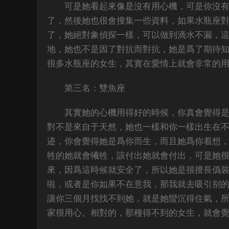
可是她看起來像是沒有用心機，可是你沒有一
了，然後她也很會搜集一些資料，如果水瓶座
了，她絕對象偵探一樣，可以做到滴水不漏，
地，她也不是因了對抗而對抗，她是爲了期待
很多水瓶座的女生，其實在愛情上就會非常的
第三名：雙魚座
其實她的心機用得好的時候，你真會覺得是一
對不是來自于天然，她也一樣和你一樣出生在
迹，你會覺得她是爲你而生，而且她爲你着想
牲的她就會犧牲，該付出她就會付出，可是她
來，因爲這時候就安全了，所以她是很擅長僞
啦，或者是你如果不在意我，那我就去吸引别
讓你三個月找找不到她，就是她蠻沉得住氣，
家很用心。相對的，那種得不到的女生，就會