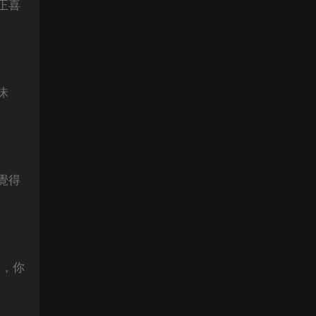
正喜
昧
覺得
女，你