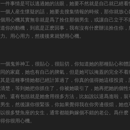
件事情是可以逃過她的法眼，她要不然就是自己就已經看
對一個人産生懷疑的話，她要去搜集情報的時候，那你就放心
這個用心機其實無非就是爲了拴住那個男生，或讓自己立于不
知道你的動機，到底是正麽回事，我有沒有什麽辦法拴住你，
用力。用心用力，然後後來就變用心機。
個鬼斧神工，很貼心，很貼切，你知道她的那種貼心和體
不同的家庭，她也有自己的脾氣，但是她可以掩蓋的完全不着
，其是這種事情她都已經計算過了，你真的值得她這樣投資，
很清楚，等到她把你抓住了，你被她吸引了，她再把她的個性
裝的。還有包括就是她會用很多方法，比如說以退爲進啦，裝
的男生，然後讓你很緊張，你如果覺得我在你旁邊很煩，她也
所以很多雙魚座的女生，通常都能夠嫁個不錯的老公。爲什麽
覺得你很用心機。