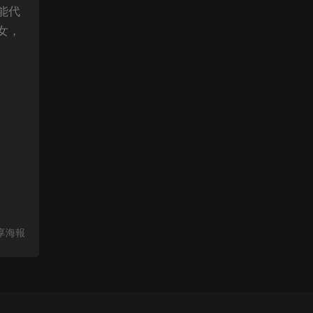
能代
女，
享海報