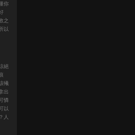
懂你
好
敗之
所以
諒絕
痕
該犧
拿出
可憐
可以
？人