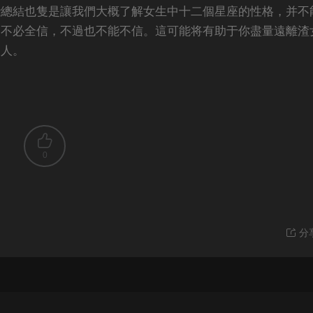
些總結也隻是讓我們大概了解女生中十二個星座的性格，并不
，不必全信，不過也不能不信。這可能将有助于你盡量遠離渣
的人。
0
分