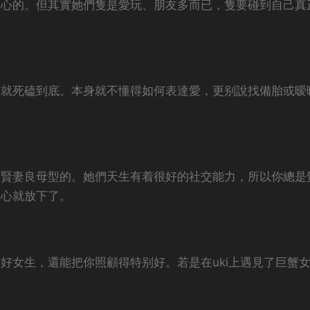
開心的。但其實她們隻是愛玩、朋友多而已，隻要碰到自己真
麽就死磕到底。本身就不懂得如何表達愛，更别說找備胎或暧
是賢妻良母型的。她們天生有着很好的社交能力，所以你總是
的心就放下了。
好女生，還能把你照顧得特别好。若是在uki上遇見了巨蟹