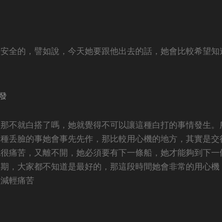
全的，譬如說，今天她要跟他出去的話，她會比較希望知
發
，那不就白搭了嗎，她就覺得不可以讓這種白打的事情發生。
這種丢臉的事她會事先先作，那比較用心機的地方，其實是交
也很痛苦，又離不開，她必須要有下一條船，她才能夠到下一
腿期，大家都不知道是最好的，那這段時間她會非常的用心機
快減輕痛苦