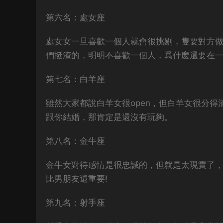
第六名：處女座
處女女一旦喜歡一個人就會很挑剔，隻要對方
們挺渣的，明明不喜歡一個人，爲什麽還要在
第七名：白羊座
雖然大家都說白羊女很open，但白羊女很分
跟你結婚，那肯定是還沒有玩夠。
第八名：金牛座
金牛女對待感情是很忠誠的，但就是太現實了，
比男朋友還重要!
第九名：射手座