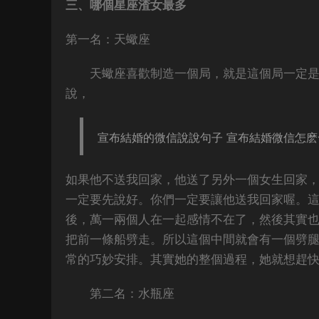
三、哪個星座渣女最多
第一名：天蠍座
天蠍座喜歡制造一個局，就是這個局一定是安
說，
宣布結婚的微信說說句子 宣布結婚微信怎麽
如果他不送我回家，他送了另外一個女生回家
一定要先說好。你們一定要讓他送我回家喔。
後，萬一兩個人在一起感情不在了，然後其實
把前一條船劈走。所以這個中間就會有一個劈
常的巧妙安排。其實她的整個過程，她就想趕
第二名：水瓶座