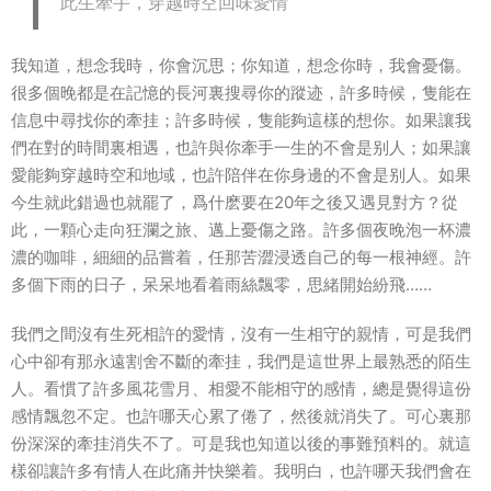
此生牽手，穿越時空回味愛情
我知道，想念我時，你會沉思；你知道，想念你時，我會憂傷。
很多個晚都是在記憶的長河裏搜尋你的蹤迹，許多時候，隻能在
信息中尋找你的牽挂；許多時候，隻能夠這樣的想你。如果讓我
們在對的時間裏相遇，也許與你牽手一生的不會是别人；如果讓
愛能夠穿越時空和地域，也許陪伴在你身邊的不會是别人。如果
今生就此錯過也就罷了，爲什麽要在20年之後又遇見對方？從
此，一顆心走向狂瀾之旅、邁上憂傷之路。許多個夜晚泡一杯濃
濃的咖啡，細細的品嘗着，任那苦澀浸透自己的每一根神經。許
多個下雨的日子，呆呆地看着雨絲飄零，思緒開始紛飛……
我們之間沒有生死相許的愛情，沒有一生相守的親情，可是我們
心中卻有那永遠割舍不斷的牽挂，我們是這世界上最熟悉的陌生
人。看慣了許多風花雪月、相愛不能相守的感情，總是覺得這份
感情飄忽不定。也許哪天心累了倦了，然後就消失了。可心裏那
份深深的牽挂消失不了。可是我也知道以後的事難預料的。就這
樣卻讓許多有情人在此痛并快樂着。我明白，也許哪天我們會在