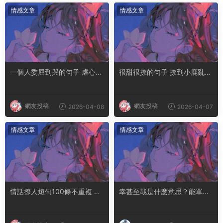
情感文章
情感文章
一個人委屈到哭的句子 虐心到
很甜很撩的句子 撩到小鹿亂撞
讓人流淚的文案
腿軟的文案
網友投稿
網友投稿
2026-04-08
2026-04-07
情感文章
情感文章
情話撩人短句100條不重複 土
幸甚至哉是什麽意思？能單獨
味情話撩人長句
用嗎