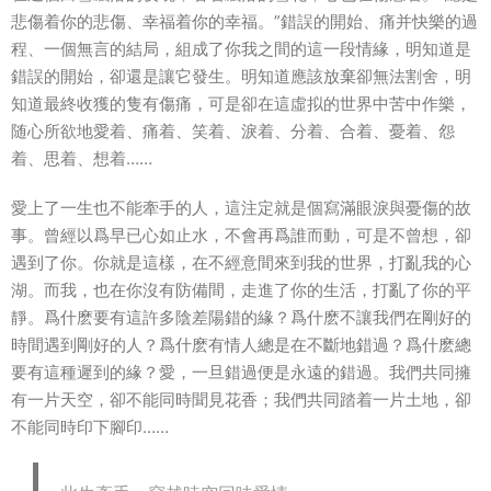
悲傷着你的悲傷、幸福着你的幸福。”錯誤的開始、痛并快樂的過
程、一個無言的結局，組成了你我之間的這一段情緣，明知道是
錯誤的開始，卻還是讓它發生。明知道應該放棄卻無法割舍，明
知道最終收獲的隻有傷痛，可是卻在這虛拟的世界中苦中作樂，
随心所欲地愛着、痛着、笑着、淚着、分着、合着、憂着、怨
着、思着、想着……
愛上了一生也不能牽手的人，這注定就是個寫滿眼淚與憂傷的故
事。曾經以爲早已心如止水，不會再爲誰而動，可是不曾想，卻
遇到了你。你就是這樣，在不經意間來到我的世界，打亂我的心
湖。而我，也在你沒有防備間，走進了你的生活，打亂了你的平
靜。爲什麽要有這許多陰差陽錯的緣？爲什麽不讓我們在剛好的
時間遇到剛好的人？爲什麽有情人總是在不斷地錯過？爲什麽總
要有這種遲到的緣？愛，一旦錯過便是永遠的錯過。我們共同擁
有一片天空，卻不能同時聞見花香；我們共同踏着一片土地，卻
不能同時印下腳印……