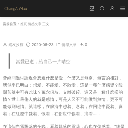
當前位置：
首頁
情感文章
正文
那些年，曾經的愛
網友投稿
2020-06-23
情感文章
0
當愛已逝，給自己一片晴空
曾經問過讨論過會想過什麽是愛，什麽又是無奈、無言的相對，
我似乎已明白；想愛、不能愛、不敢愛，這是一種什麽感覺？酸
甜苦辣中可有此味？萬念俱灰、支離破碎、這又是一種什麽樣的
情？世上最傷人的就是感情，可是人又不可能做到無情，更不可
能做到絕情。就這樣，在腦海中想着、念着；在回憶中憂着、喜
着；在紅塵中愛着、恨着，在俗世中傷着、痛着……
在這個白雪飄落的夜晚，看着飄落的雪花，心也在傷感着。“總是