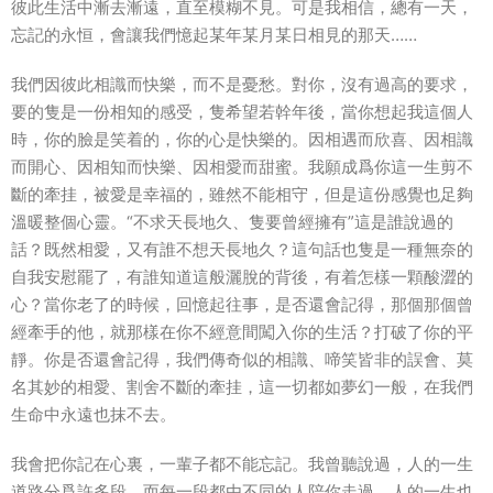
彼此生活中漸去漸遠，直至模糊不見。可是我相信，總有一天，
忘記的永恒，會讓我們憶起某年某月某日相見的那天……
我們因彼此相識而快樂，而不是憂愁。對你，沒有過高的要求，
要的隻是一份相知的感受，隻希望若幹年後，當你想起我這個人
時，你的臉是笑着的，你的心是快樂的。因相遇而欣喜、因相識
而開心、因相知而快樂、因相愛而甜蜜。我願成爲你這一生剪不
斷的牽挂，被愛是幸福的，雖然不能相守，但是這份感覺也足夠
溫暖整個心靈。“不求天長地久、隻要曾經擁有”這是誰說過的
話？既然相愛，又有誰不想天長地久？這句話也隻是一種無奈的
自我安慰罷了，有誰知道這般灑脫的背後，有着怎樣一顆酸澀的
心？當你老了的時候，回憶起往事，是否還會記得，那個那個曾
經牽手的他，就那樣在你不經意間闖入你的生活？打破了你的平
靜。你是否還會記得，我們傳奇似的相識、啼笑皆非的誤會、莫
名其妙的相愛、割舍不斷的牽挂，這一切都如夢幻一般，在我們
生命中永遠也抹不去。
我會把你記在心裏，一輩子都不能忘記。我曾聽說過，人的一生
道路分爲許多段，而每一段都由不同的人陪你走過，人的一生也