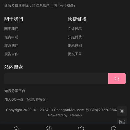
建議及快速删除，請聯系郵箱 （将#替換成@）
關于我們
快捷鏈接
關于我們
在線投稿
免責申明
知識付費
聯系我們
網站規則
廣告合作
提交工單
站内搜索
知識分享平台
加入QQ一群
（驗證: 長安某）
Copyright 2020.10 - 2024.10 ChangAnMou.com.
陝ICP備2022008444号
Powered by
Sitemap