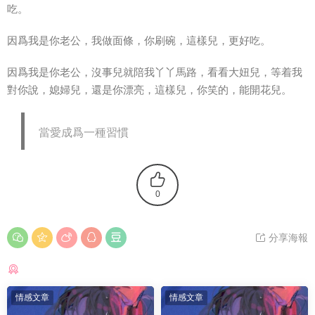
吃。
因爲我是你老公，我做面條，你刷碗，這樣兒，更好吃。
因爲我是你老公，沒事兒就陪我丫丫馬路，看看大妞兒，等着我
對你說，媳婦兒，還是你漂亮，這樣兒，你笑的，能開花兒。
當愛成爲一種習慣
0
分享海報
猜你喜歡
情感文章
情感文章