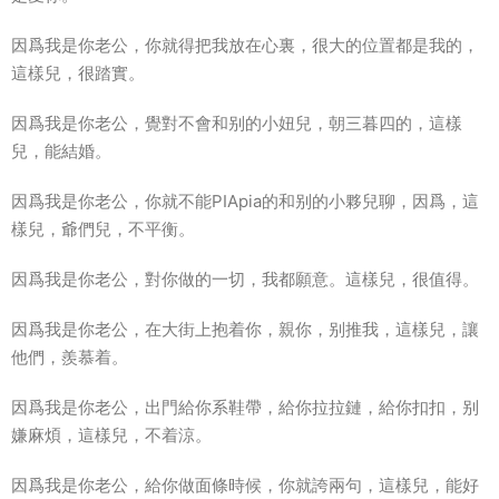
因爲我是你老公，你就得把我放在心裏，很大的位置都是我的，
這樣兒，很踏實。
因爲我是你老公，覺對不會和别的小妞兒，朝三暮四的，這樣
兒，能結婚。
因爲我是你老公，你就不能PIApia的和别的小夥兒聊，因爲，這
樣兒，爺們兒，不平衡。
因爲我是你老公，對你做的一切，我都願意。這樣兒，很值得。
因爲我是你老公，在大街上抱着你，親你，别推我，這樣兒，讓
他們，羨慕着。
因爲我是你老公，出門給你系鞋帶，給你拉拉鏈，給你扣扣，别
嫌麻煩，這樣兒，不着涼。
因爲我是你老公，給你做面條時候，你就誇兩句，這樣兒，能好