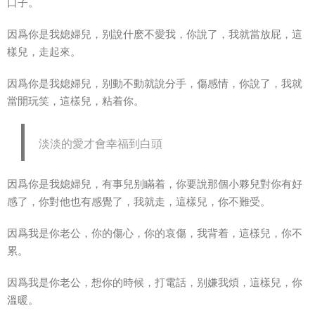
口子。
因爲你是我媳婦兒，别說什麽不愛我，你說了，我就當放屁，這
樣兒，走起來。
因爲你是我媳婦兒，别動不動就說分手，傷感情，你說了，我就
當開玩笑，這樣兒，粘着你。
淡淡的愛才會幸福到白頭
因爲你是我媳婦兒，有事兒别瞞着，你要說那個小夥兒對你有好
感了，你對他也有感覺了，我就走，這樣兒，你不難受。
因爲我是你老公，你的傷心，你的哀傷，我背着，這樣兒，你不
累。
因爲我是你老公，想你的時候，打電話，别嫌我煩，這樣兒，你
溫暖。