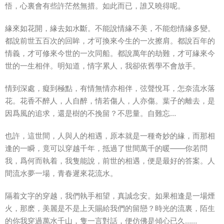
悟，心裏會有些許茫然無措。如此而已，誰又曉得呢。
緣來如花開，緣去如水斷。不能說情緣不美，不能怨情緣多變。
都說前世五百次的回眸，才可換來今生的一次擦肩。都說百年的
情義，才可修來今世的一次同船。都說萬年的劫難，才可緣來今
世的一生相伴。明知道，情字累人，我卻依舊學不會放手。
情到深處，癡到極點，有情無情亦相伴，弦聲悅耳，怎奈流水落
花。花香不醉人，人自醉，情若傷人，人亦傷。葉子的離去，是
因爲風的追求，還是樹的不挽留？不思量。自難忘…
也許，這世間，人與人的相遇，原本就是一種奇妙的緣，而那相
逢的一瞬，竟可以穿越千年，抵過了世間萬千的暖――你若問
我，爲何而執着，我隻能說，前世的相遇，便是最好的答案。人
間流水夢一場，青春遲來花流水。
隔着文字的穿越，我們執手相望，真誠念安。如果相逢是一場煙
火，那麽，美麗是不是上天賜給我們的留戀？時光的流裏，陌生
的你我穿過萬水千山，隻一言對話，便仿佛是傾心已久……