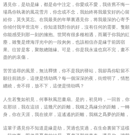
遇見你，是劫是緣，都是命中注定，你愛或不愛，我依舊不悔一
場爲你執著的風花雪月，你念或不念，我始終将我最安好的心留
給你，莫失莫忘。在我最美的年華裏遇見你，将我最深的心寄予
你傾付我半世流年，你知道我對你的好，沒有任何的需要。隻願
你能感受到那一刻的擁抱。世間有很多種相遇，而屬于你我的紅
塵，雖隻是煙海浮光中的一段匆匆，也該相信亦是緣于前因宿
果。往皆是客，聚散總随緣。可是，你是我永遠也寫不完，畫不
盡的的哀傷，
苦苦追尋的風景，無法釋懷，你不是我的驿站，我卻爲你駐留不
願往前踏步，這便是情劫嗎？每一個深深的夜，街燈明了，情愁
纏繞，舍不得，放不下，這便是情劫嗎？
人生若隻如初見，何事秋風悲畫扇。是的，初見時，一回首，你
在那頭，我在這頭，這幾尺的距離，我稱之爲緣分的距離，一轉
身，你在天涯，我在彼岸，這遙遙的距離，我稱之爲夢的距離，
這輩子遇見你不知道是緣是劫，哭過也笑過，在生命裏留下這樣