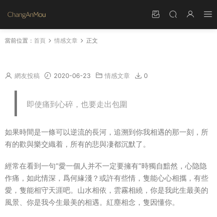
當前位置：
首頁
情感文章
正文
向來緣淺、奈何情深。
網友投稿
2020-06-23
情感文章
0
即使痛到心碎，也要走出包圍
如果時間是一條可以逆流的長河，追溯到你我相遇的那一刻，所
有的歡與樂交織着，所有的悲與凄都沉默了。
經常在看到一句“愛一個人并不一定要擁有”時獨自黯然，心隐隐
作痛，如此情深，爲何緣淺？或許有些情，隻能心心相攜，有些
愛，隻能相守天涯吧。山水相依，雲霧相繞，你是我此生最美的
風景、你是我今生最美的相遇。紅塵相念，隻因懂你。