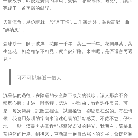
一段故事，即使是憂傷的結局，憂傷了那些青春。遇見你，讓我
完成了一首美麗的錯誤。
天涯海角，爲你譜就一段“月下情”……千裏之外，爲你高唱一曲
“醉清風”…
曼珠沙華，開于彼岸，花開一千年，葉生一千年。花開無葉，葉
生無花。相念相惜不相見，獨自彼岸路。來生呢，是否還會再遇
見？
可不可以邂逅一個人
流星似的過往，在陰霾的夜空劃下凄美的弧線，讓人那麽不舍、
那麽心酸；走過一段路程，聽過一些歌曲，看過許多美景。可
是，每次轉身，試圖去握住，試圖挽留，卻總是枉然的。有些時
候，我會用絮叨的字句來追述心裏的那點感受。不倦不怠，仔細
地，一點一滴盡力去靠近那些稍縱即逝的時光。我明白，這是非
常淡然的行爲。到後來，重新讀一遍自己寫下的文字，會恍然頓