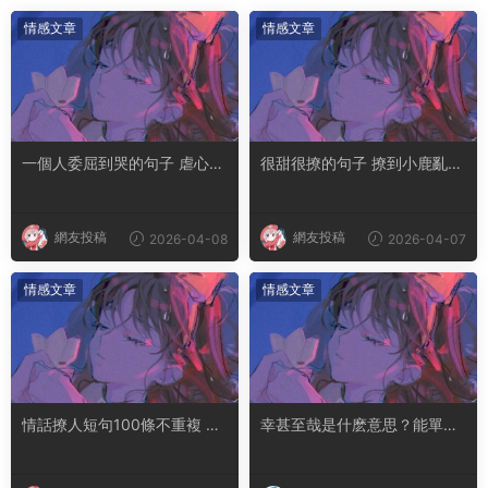
情感文章
情感文章
一個人委屈到哭的句子 虐心到
很甜很撩的句子 撩到小鹿亂撞
讓人流淚的文案
腿軟的文案
網友投稿
網友投稿
2026-04-08
2026-04-07
情感文章
情感文章
情話撩人短句100條不重複 土
幸甚至哉是什麽意思？能單獨
味情話撩人長句
用嗎