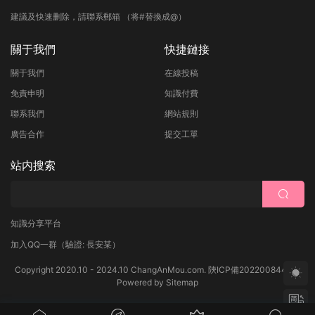
建議及快速删除，請聯系郵箱 （将#替換成@）
關于我們
快捷鏈接
關于我們
在線投稿
免責申明
知識付費
聯系我們
網站規則
廣告合作
提交工單
站内搜索
知識分享平台
加入QQ一群
（驗證: 長安某）
Copyright 2020.10 - 2024.10 ChangAnMou.com.
陝ICP備2022008444号
Powered by
Sitemap