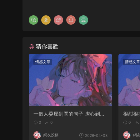
猜你喜歡
情感文章
情感文章
一個人委屈到哭的句子 虐心到讓
很甜很
人流淚的文案
軟的文
0
0
0
網友投稿
網
2026-04-08