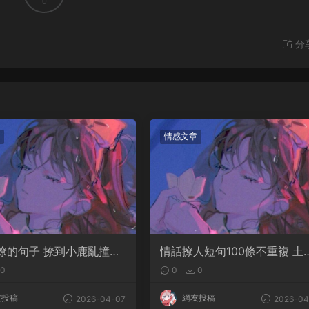
0
分
情感文章
撩的句子 撩到小鹿亂撞腿
情話撩人短句100條不重複 土
案
情話撩人長句
0
0
0
友投稿
網友投稿
2026-04-07
2026-04