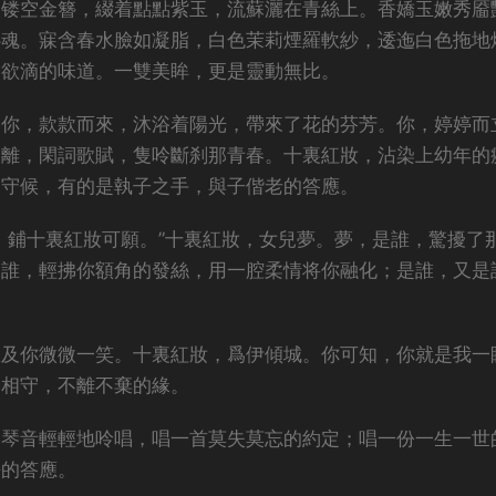
根镂空金簪，綴着點點紫玉，流蘇灑在青絲上。香嬌玉嫩秀靥
心魂。寐含春水臉如凝脂，白色茉莉煙羅軟紗，逶迤白色拖地
嬌欲滴的味道。一雙美眸，更是靈動無比。
。你，款款而來，沐浴着陽光，帶來了花的芬芳。你，婷婷而
迷離，閑詞歌賦，隻呤斷刹那青春。十裏紅妝，沾染上幼年的
的守候，有的是執子之手，與子偕老的答應。
，鋪十裏紅妝可願。”十裏紅妝，女兒夢。夢，是誰，驚擾了
是誰，輕拂你額角的發絲，用一腔柔情将你融化；是誰，又是
怎及你微微一笑。十裏紅妝，爲伊傾城。你可知，你就是我一
绻相守，不離不棄的緣。
，琴音輕輕地呤唱，唱一首莫失莫忘的約定；唱一份一生一世
悔的答應。