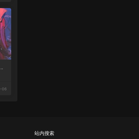
成
-06
站内搜索