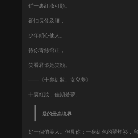
鋪十裏紅妝可願。
卻怕長發及腰，
少年傾心他人。
待你青絲绾正，
笑看君懷她笑顔。
――《十裏紅妝、女兒夢》
十裏紅妝，佳期若夢。
愛的最高境界
好一個俏美人。但見你：一身紅色的翠煙衫，