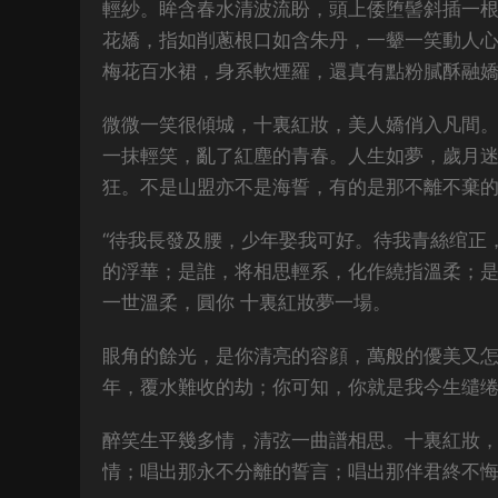
輕紗。眸含春水清波流盼，頭上倭堕髻斜插一
花嬌，指如削蔥根口如含朱丹，一颦一笑動人
梅花百水裙，身系軟煙羅，還真有點粉膩酥融
微微一笑很傾城，十裏紅妝，美人嬌俏入凡間
一抹輕笑，亂了紅塵的青春。人生如夢，歲月
狂。不是山盟亦不是海誓，有的是那不離不棄
“待我長發及腰，少年娶我可好。待我青絲绾正
的浮華；是誰，将相思輕系，化作繞指溫柔；
一世溫柔，圓你 十裏紅妝夢一場。
眼角的餘光，是你清亮的容顔，萬般的優美又
年，覆水難收的劫；你可知，你就是我今生缱
醉笑生平幾多情，清弦一曲譜相思。十裏紅妝
情；唱出那永不分離的誓言；唱出那伴君終不