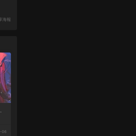
享海報
味
-06