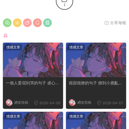
1
分享海報
猜你喜歡
情感文章
情感文章
一個人委屈到哭的句子 虐心到
很甜很撩的句子 撩到小鹿亂撞
讓人流淚的文案
腿軟的文案
網友投稿
網友投稿
2026-04-08
2026-04-07
情感文章
情感文章