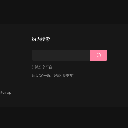
站内搜索
知識分享平台
加入QQ一群
（驗證: 長安某）
itemap