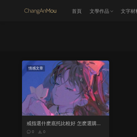
首頁
文學作品
文字材
情感文章
戒指選什麽底托比較好 怎麽選購鑽
石戒指
0
0