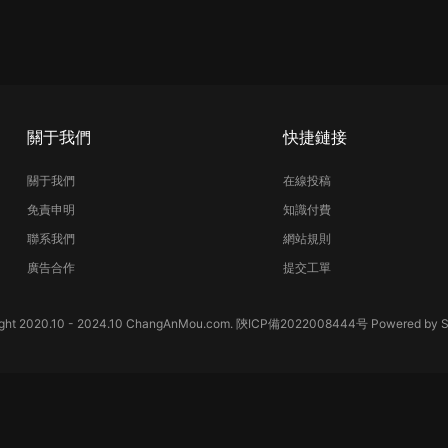
關于我們
快捷鏈接
關于我們
在線投稿
免責申明
知識付費
聯系我們
網站規則
廣告合作
提交工單
ght 2020.10 - 2024.10 ChangAnMou.com.
陝ICP備2022008444号
Powered by
S