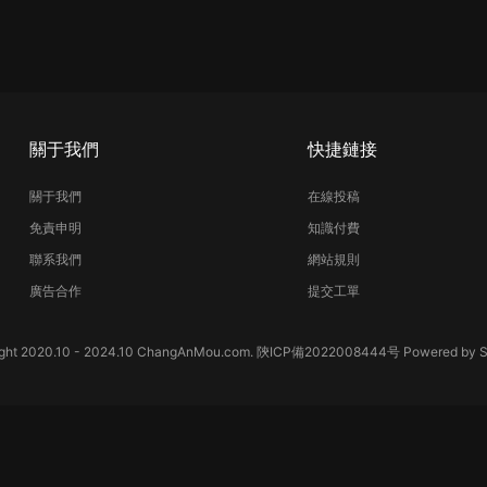
關于我們
快捷鏈接
關于我們
在線投稿
免責申明
知識付費
聯系我們
網站規則
廣告合作
提交工單
ght 2020.10 - 2024.10 ChangAnMou.com.
陝ICP備2022008444号
Powered by
S