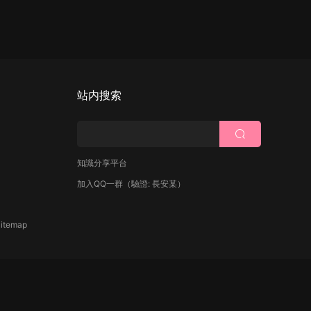
站内搜索
知識分享平台
加入QQ一群
（驗證: 長安某）
itemap