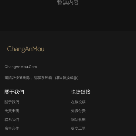
暫無内容
ChangAnMou.Com
建議及快速删除，請聯系郵箱 （将#替換成@）
關于我們
快捷鏈接
關于我們
在線投稿
免責申明
知識付費
聯系我們
網站規則
廣告合作
提交工單