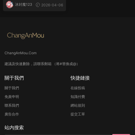
冰封魔123
2026-04-06
ChangAnMou.Com
建議及快速删除，請聯系郵箱 （将#替換成@）
關于我們
快捷鏈接
關于我們
在線投稿
免責申明
知識付費
聯系我們
網站規則
廣告合作
提交工單
站内搜索