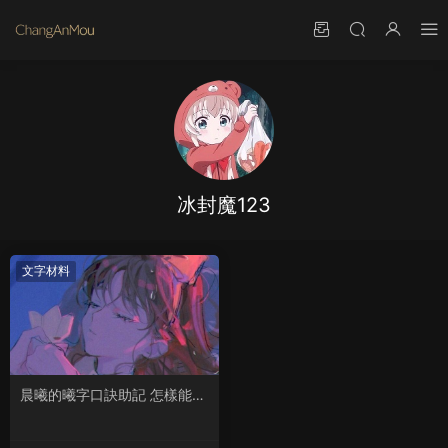
冰封魔123
文字材料
晨曦的曦字口訣助記 怎樣能記
住它的筆畫順序