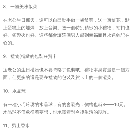
8、一頓美味飯菜
在老公生日那天，還可以自己動手做一頓飯菜，送一束鮮花，點
上蛋糕上的蠟燭，放上音樂。送一個特别精緻的小禮物，袖扣也
好、領帶夾也好。這些都會讓這個男人感到幸福而且永遠銘記在
心的。
9、禮物(精緻的包裝)+賀卡
送老公的生日禮物也不要忽略了包裝哦。禮物本身質量是一個方
面，但更多的還是要在禮物的包裝及賀卡上的一個渲染。
10、水晶球
有一種小巧玲珑的水晶球，有的會發光，價格也就8——10元。
水晶球不僅象征着夢想，也承載着對今後生活的期許。
11、男士香水