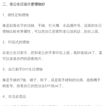
二、老公生日送什麽禮物好
1、個性定制禮物
像是刻着名字的項鏈、手鏈、打火機、水晶擺件等。這樣的生日
禮物比較有專屬性，可以把自己想要對老公說的話，刻在上面。
2、印泥式的禮物
在老公生日那天，把和老公的手掌印在上面，風幹後就ok了。還
可以放進你們的甜蜜相片。
3、自己動手DIY生日禮物
像是手繪的T恤、襪子、鞋子，或是親手縫制的玩偶、遊戲機手
柄套等。按着自己的想法去DIY就ok了。
4、生活必需品