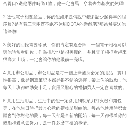
合胃口?送他兩件時尚T恤，他一定會馬上穿着去向基友們炫耀!
2.送他電子相關産品，你的他如果是傳說中錢多話少起得早的程
序員?是有着三天兩夜不眠不休刷DOTA的遊戲宅?那當然要送他
這些啦!
3.美好的回憶需要珍藏，你們肯定有過合照，一個電子相框可以
讓他時常看到你，作爲擺設也是很美觀的。并且電子相框看起來
很高大上哦，一定會讓你的他眼前一亮哦。
4.實用辦公用品，辦公用品是每一個上班族所必須的用品，實用
性很高，像是鋼筆筆記本都是很不錯的選擇，帶上你的鼓勵，他
每天上班都幹勁兒十足，實用又貼心的禮物男人一定會喜歡的。
5.實用生活用品，生活中的他一定會用到剃須刀打火機和錢包
等，在他生日時把最具心意的禮物呈現給他。每當他使用時都會
體會到你對他的愛，每一天都是全新的開始，每一天都帶着你的
鼓勵和愛意去努力，是一件多麽幸福的事情。