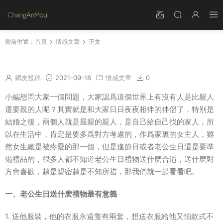
當前位置：
首頁
情感文章
正文
老公生日送什麽禮物最有意義
網友投稿
2021-09-18
情感文章
0
小編想問大家一個問題，大家認爲這個世界上有沒有人是比親人
還要親的人呢？其實就是和大家日日夜夜相伴的伴侶了，特别是
結婚之後，兩個人就是最親的親人，是自己給自己找的家人，所
以在生活中，肯定是要多爲對方考慮的，作爲家裏的女主人，雖
然女生總是被疼愛的那一個，但是逢節日或者老公生日還是要準
備禮品的，很多人都不知道老公生日禮物送什麽合适，送什麽對
方會喜歡，越是親密越是不知所措，那我們就一起看看吧。
一、老公生日送什麽禮物最有意義
1. 送他服裝，他的衣服永遠隻有兩套，想送衣服給他又怕款式不