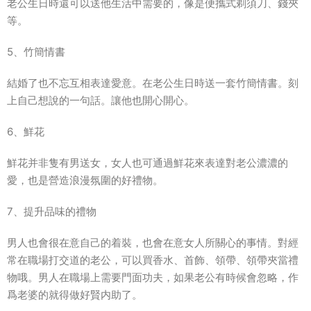
老公生日時還可以送他生活中需要的，像是便攜式剃須刀、錢夾
等。
5、竹簡情書
結婚了也不忘互相表達愛意。在老公生日時送一套竹簡情書。刻
上自己想說的一句話。讓他也開心開心。
6、鮮花
鮮花并非隻有男送女，女人也可通過鮮花來表達對老公濃濃的
愛，也是營造浪漫氛圍的好禮物。
7、提升品味的禮物
男人也會很在意自己的着裝，也會在意女人所關心的事情。對經
常在職場打交道的老公，可以買香水、首飾、領帶、領帶夾當禮
物哦。男人在職場上需要門面功夫，如果老公有時候會忽略，作
爲老婆的就得做好賢内助了。