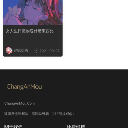
女人生日禮物送什麽東西比較
好
網友投稿
2021-09-07
ChangAnMou.Com
建議及快速删除，請聯系郵箱 （将#替換成@）
關于我們
快捷鏈接