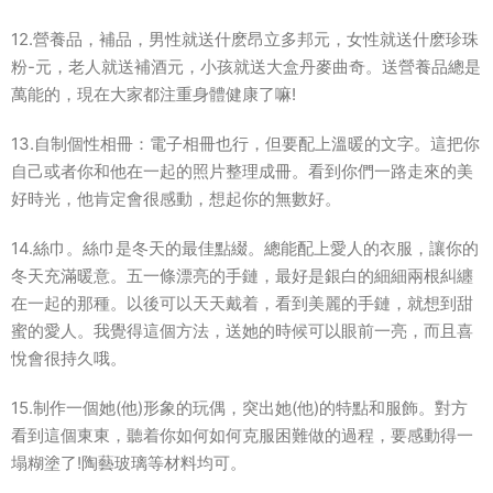
12.營養品，補品，男性就送什麽昂立多邦元，女性就送什麽珍珠
粉-元，老人就送補酒元，小孩就送大盒丹麥曲奇。送營養品總是
萬能的，現在大家都注重身體健康了嘛!
13.自制個性相冊：電子相冊也行，但要配上溫暖的文字。這把你
自己或者你和他在一起的照片整理成冊。看到你們一路走來的美
好時光，他肯定會很感動，想起你的無數好。
14.絲巾。絲巾是冬天的最佳點綴。總能配上愛人的衣服，讓你的
冬天充滿暖意。五一條漂亮的手鏈，最好是銀白的細細兩根糾纏
在一起的那種。以後可以天天戴着，看到美麗的手鏈，就想到甜
蜜的愛人。我覺得這個方法，送她的時候可以眼前一亮，而且喜
悅會很持久哦。
15.制作一個她(他)形象的玩偶，突出她(他)的特點和服飾。對方
看到這個東東，聽着你如何如何克服困難做的過程，要感動得一
塌糊塗了!陶藝玻璃等材料均可。