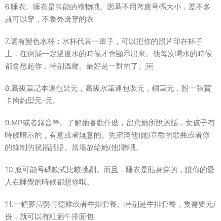
6.睡衣。睡衣是萬能的禮物哦。因爲不用考慮号碼大小，差不多
就可以穿，不象外邊穿的衣
7.還有變色水杯：水杯代表一輩子，可以把你的照片印在杯子
上，在倒滿一定溫度水的時候才會顯示出來。他每次喝水的時候
都會想起你，特别溫馨。最好是一對的了。￼
8.高級筆記本連包裝元，高級水筆連包裝元，鋼筆元，附一張賀
卡簡約型元-元。
9.MP或者錄音筆。了解她喜歡什麽，留意她所說的話，女孩子有
時候暗示的，有意或者無意的。先灌滿他(她)喜歡的歌曲或者你
的錄制的祝福話語。當場放給她(他)聽哦。
10.服可能号碼款式比較挑剔。而且，睡衣是貼身穿的，讓你的愛
人在睡覺的時候都想你哦。
11.一頓麥當勞肯德雞或者牛排套餐。特别是牛排套餐，隻需要元/
份，就可以有紅酒牛排面包