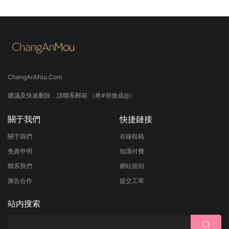
ChangAnMou.Com
建議及快速删除，請聯系郵箱 （将#替換成@）
關于我們
快捷鏈接
關于我們
在線投稿
免責申明
知識付費
聯系我們
網站規則
廣告合作
提交工單
站内搜索