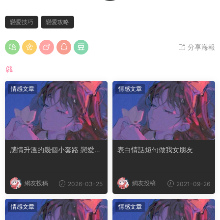
戀愛技巧
戀愛攻略
分享海報
猜你喜歡
情感文章
情感文章
感情升溫的幾個小套路 戀愛冷
表白情話短句做我女朋友
淡期怎麽聊天
網友投稿
網友投稿
2026-03-25
2021-09-26
情感文章
情感文章