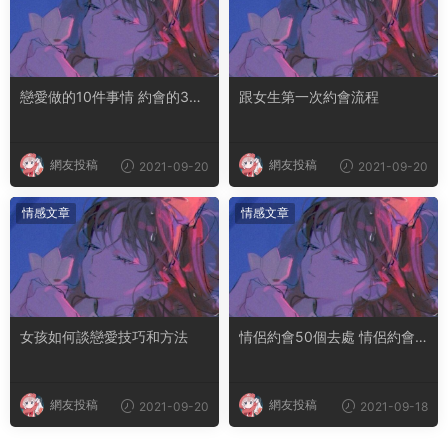
戀愛做的10件事情 約會的30
跟女生第一次約會流程
個項目
網友投稿
網友投稿
2021-09-20
2021-09-20
情感文章
情感文章
女孩如何談戀愛技巧和方法
情侶約會50個去處 情侶約會
項目
網友投稿
網友投稿
2021-09-20
2021-09-18