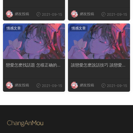
網友投稿
網友投稿
2021-09-15
2021-09-15
情感文章
情感文章
戀愛怎麽找話題 怎樣正确的談
談戀愛怎麽說話技巧 談戀愛該
戀愛
怎麽聊天
網友投稿
網友投稿
2021-09-15
2021-09-15