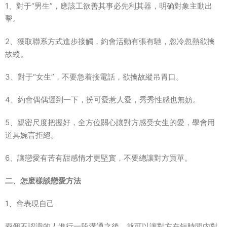
1、對于“男生”，應該工欲善其事必先利其器，明确對象主動出
擊。
2、獲取聯系方式進步接觸，約會活動有張有馳，忽冷忽熱欲擒
故縱。
3、對于“女生”，不要急着接電話，欲擒故縱吊胃口。
4、約會偶偶遲到一下，扮可愛惹人愛，秀秀性感也無妨。
5、親密尺度把握好，全方位關心讓對方感受女生的愛，學會用
道具婉言拒絕。
6、讓戀愛有苦有甜感情才更堅實，不要總讓對方買單。
二、怎麽樣談戀愛方法
1、會表現自己
兩個不認識的人進行一段溝通之後，就可以讓對方在短時間内對