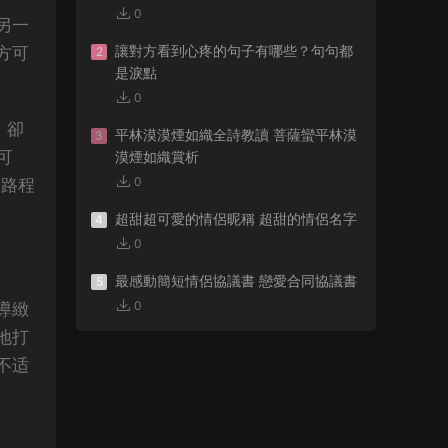
0
另一
讓對方看到心疼的句子有哪些？句句都
方可
2
是淚點
0
，卻
平林漠漠煙如織全詩教讀 菩薩蠻平林漠
3
可
漠煙如織賞析
0
的路程
超甜超可愛的情侶昵稱 超甜的情侶名字
4
0
最感動簡短情侶協議書 戀愛合同協議書
5
0
導緻
地打
不适