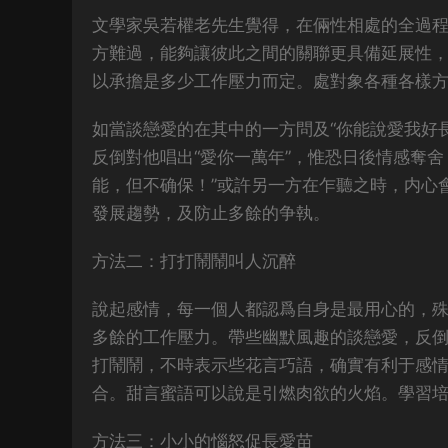
文學家吳若權老先生覺得，在倆性相處的全過
方難過，能夠讓彼此之間的關聯更具備延展性
以承擔是多少工作壓力而定。處對象各種各樣
如當談戀愛的在其中的一方問及“你能說愛我好
反倒對他唱出“愛你一萬年”，惟恐日後情感奪
能，但不确保！”或許另一方在乍聽之時，内心
發展趨勢，及防止多餘的争執。
方法二：打打鬧鬧叫人沉醉
說起感情，每一個人都認爲自身是最用心的，
多餘的工作壓力。帶些幽默風趣的談戀愛，反
打鬧鬧，不時表示些花言巧語，确實有利于感
合。甜言蜜語可以說是引燃肉欲的火焰。學習
方法三：小小的惱怒促長愛苗