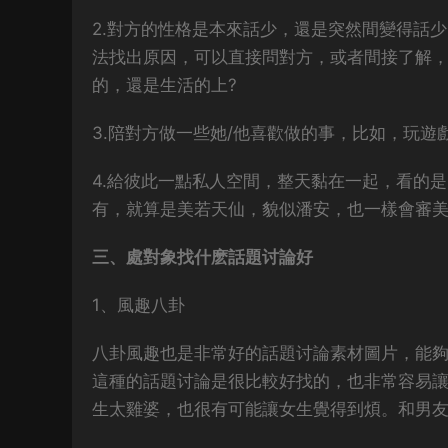
2.對方的性格是本來話少，還是突然間變得話
法找出原因，可以直接問對方，或者間接了解，
的，還是生活的上?
3.陪對方做一些她/他喜歡做的事，比如，玩
4.給彼此一點私人空間，整天黏在一起，看的
有，就算是美若天仙，貌似潘安，也一樣會審
三、處對象找什麽話題讨論好
1、風趣八卦
八卦風趣也是非常好的話題讨論素材圖片，能夠
這種的話題讨論是很比較好找的，也非常容易
生太雞婆，也很有可能讓女生覺得到煩。和男友吵