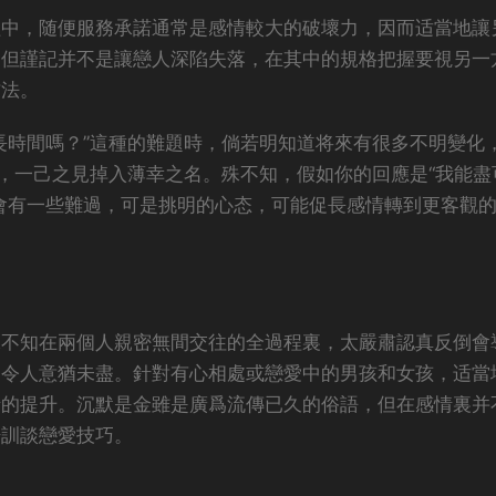
程中，随便服務承諾通常是感情較大的破壞力，因而适當地讓
，但謹記并不是讓戀人深陷失落，在其中的規格把握要視另一
方法。
長時間嗎？”這種的難題時，倘若明知道将來有很多不明變化
舍，一己之見掉入薄幸之名。殊不知，假如你的回應是“我能盡
會有一些難過，可是挑明的心态，可能促長感情轉到更客觀
殊不知在兩個人親密無間交往的全過程裏，太嚴肅認真反倒會
倒令人意猶未盡。針對有心相處或戀愛中的男孩和女孩，适當
情的提升。沉默是金雖是廣爲流傳已久的俗語，但在感情裏并
培訓談戀愛技巧。