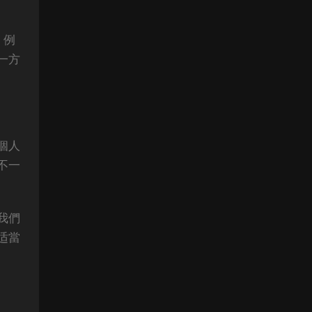
。例
一方
個人
不一
我們
适當