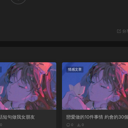
分
情感文章
話短句做我女朋友
戀愛做的10件事情 約會的30
目
0
0
0