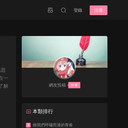
登錄
注冊
話題
在一
網友投稿
作者
了解
本類排行
緻我們呼嘯而過的青春
1