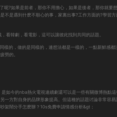
少了呢?如果是前者，那你不用擔心，如果是後者，那你就要
是不是遇到什麽不順心的事，家裏出事?工作方面的?學習方
遊戲，看韓劇，看電影，這可以讓彼此找到共同的話題。
是同樣的，做的是同樣的，連想法都是一樣的，一點新鮮感都
美疲勞的。
 是如今的nba熱火電視連續劇還可以是一些有關微博熱點這
讓另一方對自身的品牌形象提高。但這種的話題讨論非常容易
架鬧分手怎麽辦？10s免費申請情感分析&gt；