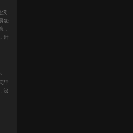
是沒
裏怨
應，
，針
不
笑話
，沒