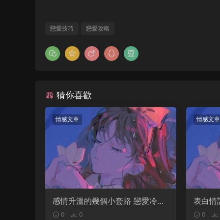
戀愛技巧
戀愛攻略
猜你喜歡
情感文章
情感文章
感情升溫的幾個小套路 戀愛冷淡
表白情
期怎麽聊天
0
0
0