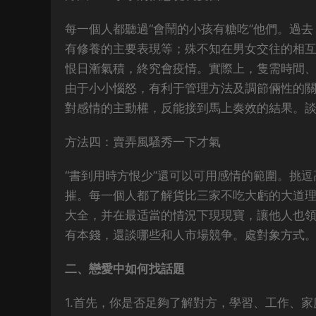
每一個人都聽過“會鬧的小孩有糖吃”他們。過
有修養的主要表現等；殊不知在男女交往的相
恨日漸氣積，終究會疫情。實際上，隻需時間
由于小小惱怒，有利于管理方法及調節倆性的
對感情的主動權，反能接到馬上奏效的結果。
方法四：賣弄風騷秀一下才氣
“書到用時方恨少”還可以可用感情的範圍。挑
摧。每一個人都了解貨比三家不吃大虧的大道
大全，并在最适當的情況下現現寶，讓他人也
有本錢，還談哪些和人市場競争。處對象方式
二、戀愛中如何找話題
1.首先，你是否足夠了解對方，學習、工作、