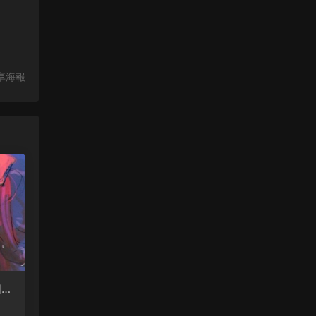
享海報
個項