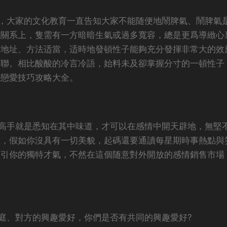
去，大家的文化教育一直告知大家不能随便地鬧脾氣、鬧脾氣
互關系上，隻需有一方暗暗生氣或過多寬容，總是更爲導緻心
、地址、方法适當，适時地發頓性子能夠充分發揮非常大的效
關聯。相比酸酸的冷言冷語，始料未及卻掌握分寸的一頓性子
談戀愛技巧攻略大全。
逗高手就是悉知在其中味道，才可以在感情中開天辟地，無堅
理，假如你沒具有一切美貌，起碼還要通讀每星期時事熱點與
領引你的獨特才氣，不然在這個随意對外開放的感情銷售市場
。
家庭、對方的興趣愛好，你們是否有共同的興趣愛好?