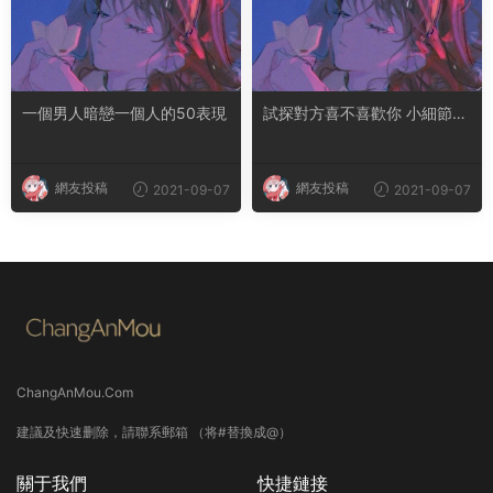
一個男人暗戀一個人的50表現
試探對方喜不喜歡你 小細節看
出男人暗戀你
網友投稿
網友投稿
2021-09-07
2021-09-07
ChangAnMou.Com
建議及快速删除，請聯系郵箱 （将#替換成@）
關于我們
快捷鏈接