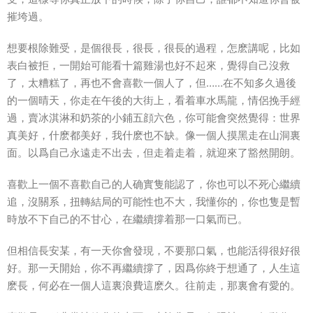
摧垮過。
想要根除難受，是個很長，很長，很長的過程，怎麽講呢，比如
表白被拒，一開始可能看十篇雞湯也好不起來，覺得自己沒救
了，太糟糕了，再也不會喜歡一個人了，但……在不知多久過後
的一個晴天，你走在午後的大街上，看着車水馬龍，情侶挽手經
過，賣冰淇淋和奶茶的小鋪五顔六色，你可能會突然覺得：世界
真美好，什麽都美好，我什麽也不缺。
像一個人摸黑走在山洞裏
面。以爲自己永遠走不出去，但走着走着，就迎來了豁然開朗。
喜歡上一個不喜歡自己的人确實隻能認了，你也可以不死心繼續
追，沒關系，扭轉結局的可能性也不大，我懂你的，你也隻是暫
時放不下自己的不甘心，在繼續撐着那一口氣而已。
但相信長安某，有一天你會發現，不要那口氣，也能活得很好很
好。
那一天開始，你不再繼續撐了，因爲你終于想通了，人生這
麽長，何必在一個人這裏浪費這麽久。
往前走，那裏會有愛的。