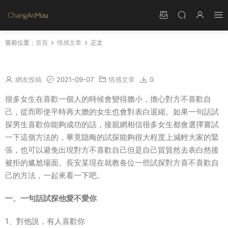
當前位置：
首頁
情感文章
正文
一句話試探他愛不愛你 怎麽試探他喜不喜歡你
網友投稿
2021-09-07
情感文章
0
很多女生在喜歡一個人的時候會變得膽小，擔心對方不喜歡自
己，從而即使平時再大膽的女生也會對表白退縮。如果一句話試
探男生喜歡你能夠成功的話，接親網相信很多女生都會選擇嘗試
一下這個方法的，畢竟隐晦的試探能夠很大程度上減輕大家的緊
張，也可以避免出現對方不喜歡自己但是自己貿貿然去表白然後
被拒的尴尬場面。長安某現在就教各位一些試探對方喜不喜歡自
己的方法，一起來看一下吧。
一、一句話試探他愛不愛你
1、對他說，有人喜歡你