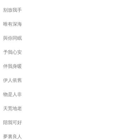
别放我手
唯有深海
與你同眠
予我心安
伴我身暖
伊人依舊
物是人非
天荒地老
陪我可好
夢裏良人