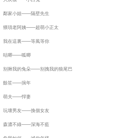
鄰家小姐——隔壁先生
猥瑣老阿姨——超萌小正太
我在這裏——等風等你
咕唧——呱唧
别揪我的兔朵——别拽我的狼尾巴
餘笙——捥年
萌夫——悍妻
玩壞男友——換個女友
森濃不綠——深海不藍