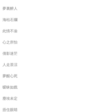
夢裏醉人
海枯石爛
此情不渝
心之所怡
倩影迷茫
人走茶涼
夢醒心死
暧昧如戲
塵埃未定
捂住眼睛