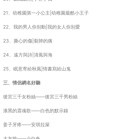
21、幼稚園第一小公主|幼稚園最酷小王子
22、我的男人你别動|我的女人你别愛
23、撕心的傷|裂肺的痛
24、遠方與詩|清風與海
25、眠意寄給秋風|情書寫給山鬼
三、情侶網名好聽
後宮三千女粉絲——後宮三千男粉絲
漆黑的震魂歌——白色的默示錄
姜子牙疼——安琪拉屎
大灰狼——小白兔