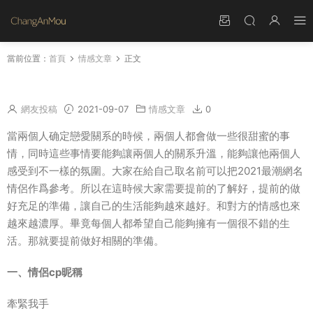
當前位置：
首頁
情感文章
正文
情侶cp昵稱 好聽不俗氣的情侶網名
網友投稿
2021-09-07
情感文章
0
當兩個人确定戀愛關系的時候，兩個人都會做一些很甜蜜的事
情，同時這些事情要能夠讓兩個人的關系升溫，能夠讓他兩個人
感受到不一樣的氛圍。大家在給自己取名前可以把2021最潮網名
情侶作爲參考。所以在這時候大家需要提前的了解好，提前的做
好充足的準備，讓自己的生活能夠越來越好。和對方的情感也來
越來越濃厚。畢竟每個人都希望自己能夠擁有一個很不錯的生
活。那就要提前做好相關的準備。
一、情侶cp昵稱
牽緊我手