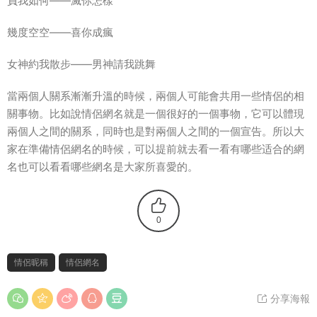
負我如何——滅你怎樣
幾度空空——喜你成瘋
女神約我散步——男神請我跳舞
當兩個人關系漸漸升溫的時候，兩個人可能會共用一些情侶的相
關事物。比如說情侶網名就是一個很好的一個事物，它可以體現
兩個人之間的關系，同時也是對兩個人之間的一個宣告。所以大
家在準備情侶網名的時候，可以提前就去看一看有哪些适合的網
名也可以看看哪些網名是大家所喜愛的。
0
情侶昵稱
情侶網名
分享海報