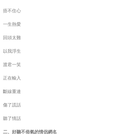
捂不住心
一生熱愛
回頭太難
以我浮生
渡君一笑
正在輸入
斷線重連
傷了謊話
聽了情話
二、好聽不俗氣的情侶網名