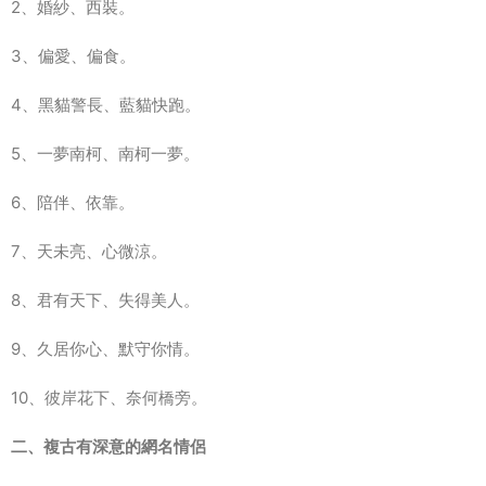
2、婚紗、西裝。
3、偏愛、偏食。
4、黑貓警長、藍貓快跑。
5、一夢南柯、南柯一夢。
6、陪伴、依靠。
7、天未亮、心微涼。
8、君有天下、失得美人。
9、久居你心、默守你情。
10、彼岸花下、奈何橋旁。
二、複古有深意的網名情侶