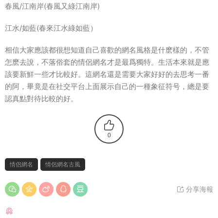
春風/江南岸(春風又綠江南岸)
江水/如藍(春來江水綠如藍）
相信大家應該都很想知道自己喜歡的網名風格是什麽樣的，不管
怎麽去說，不落俗套的情侶網名才是最爲獨特。生活本來就是應
該要新鮮一些才比較好。這網名還是需要大家好好的去思考一番
的阿，畢竟是在社交平台上面展示自己的一種象征符号，總是要
認真點對待比較的好。
0
情侶網名
情侶網名古風
分享海報
猜你喜歡