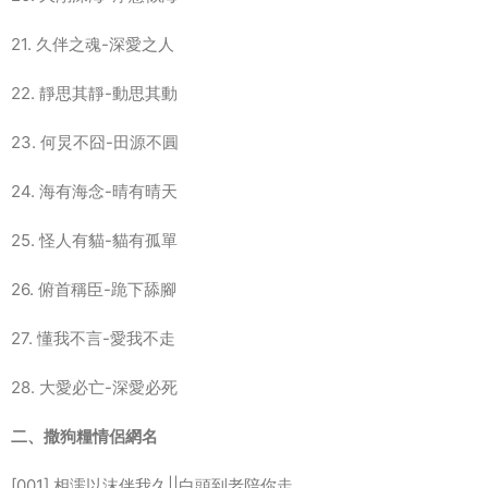
21. 久伴之魂-深愛之人
22. 靜思其靜-動思其動
23. 何炅不囧-田源不圓
24. 海有海念-晴有晴天
25. 怪人有貓-貓有孤單
26. 俯首稱臣-跪下舔腳
27. 懂我不言-愛我不走
28. 大愛必亡-深愛必死
二、撒狗糧情侶網名
[001] 相濡以沫伴我久||白頭到老陪你走