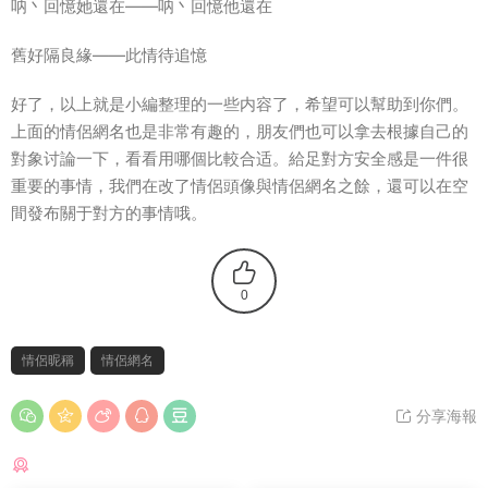
呐丶回憶她還在——呐丶回憶他還在
舊好隔良緣——此情待追憶
好了，以上就是小編整理的一些内容了，希望可以幫助到你們。
上面的情侶網名也是非常有趣的，朋友們也可以拿去根據自己的
對象讨論一下，看看用哪個比較合适。給足對方安全感是一件很
重要的事情，我們在改了情侶頭像與情侶網名之餘，還可以在空
間發布關于對方的事情哦。
0
情侶昵稱
情侶網名
分享海報
猜你喜歡