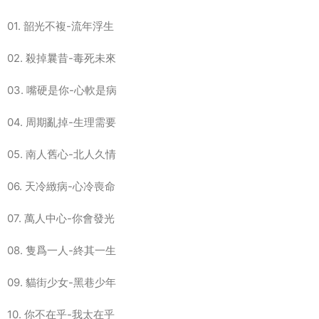
01. 韶光不複-流年浮生
02. 殺掉曩昔-毒死未來
03. 嘴硬是你-心軟是病
04. 周期亂掉-生理需要
05. 南人舊心-北人久情
06. 天冷緻病-心冷喪命
07. 萬人中心-你會發光
08. 隻爲一人-終其一生
09. 貓街少女-黑巷少年
10. 你不在乎-我太在乎