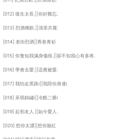
[012] 後生太長.||你好難忘.
[013] 烈酒獨飲.||清茶共嘗.
[014] 老街烈酒||舊巷青衫
[015] 你隻知我滿身傷痕.||卻不知我心有多疼.
[016] 學會去愛.||适應被愛.
[017] 我怕走黑路i||我陪你身邊i
[018] 呆萌錦繡i||冷酷二爺i
[019] 起初友人.||如今愛人.
[020] 想你太濃||想你臉紅