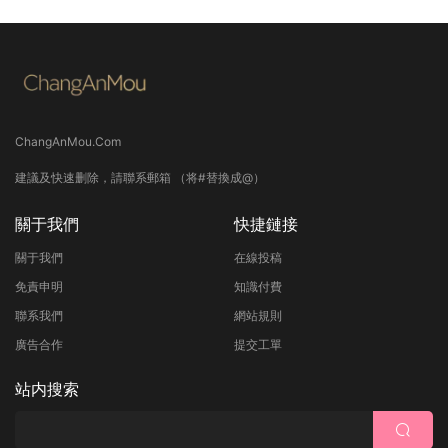
ChangAnMou.Com
建議及快速删除，請聯系郵箱 （将#替換成@）
關于我們
快捷鏈接
關于我們
在線投稿
免責申明
知識付費
聯系我們
網站規則
廣告合作
提交工單
站内搜索