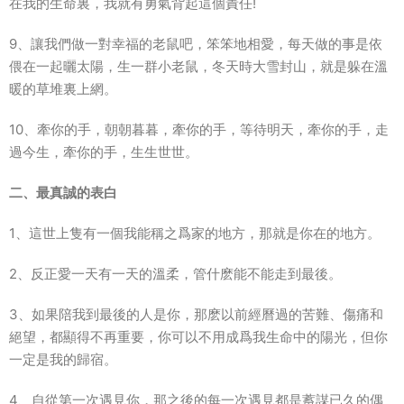
在我的生命裏，我就有勇氣背起這個責任!
9、讓我們做一對幸福的老鼠吧，笨笨地相愛，每天做的事是依
偎在一起曬太陽，生一群小老鼠，冬天時大雪封山，就是躲在溫
暖的草堆裏上網。
10、牽你的手，朝朝暮暮，牽你的手，等待明天，牽你的手，走
過今生，牽你的手，生生世世。
二、最真誠的表白
1、這世上隻有一個我能稱之爲家的地方，那就是你在的地方。
2、反正愛一天有一天的溫柔，管什麽能不能走到最後。
3、如果陪我到最後的人是你，那麽以前經曆過的苦難、傷痛和
絕望，都顯得不再重要，你可以不用成爲我生命中的陽光，但你
一定是我的歸宿。
4、自從第一次遇見你，那之後的每一次遇見都是蓄謀已久的偶