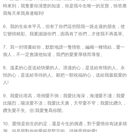
時來到，我隻要你清楚的知道，你是我今生唯一的至寶，快答應
我每天來我身邊報到!
6、我的生命本平凡，但有了你們這些陪我一路走過的朋友，使
它變得精彩。我要謝謝你們，因爲有了你們，才使我不再孤單。
7、寫一封情書給你，默默地譜一隻情歌，編織一種情結，愛一
個人，不一定會讓他知道，我們的愛要厚積而薄發。
8、溫柔的心是送給快樂的人。浪漫的心，是送給有情的人。永
恒的心，是送給等待的人。願把一顆祝福的心，送給我最親愛的
人!
9、我愛比塔高，塔倒愛不倒；我愛比海深，海淺愛不淺；我愛
比陽烈，陽淡愛不淡；我愛比天廣，天窄愛不窄；我愛比鑽久，
鑽失愛不失。但:我愛隻爲你開。
10、愛情是前生的約定，還是今生的偶遇，對于愛情你有諸多猜
測，但是我對你的愛卻是堅定的，請接受我的愛!