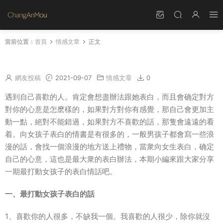
當前位置：
首頁
情感文章
正文
最打動女孩子表白的話 最真誠的表白
網友投稿
2021-09-07
情感文章
0
遇到自己喜歡的人。肯定會想盡辦法跟她表白，而且會确定對方
對你的心意是怎麽樣的，如果對方對你有感覺，那自己會更加主
動一點，絕對不能錯過，如果對方不喜歡的話，那隻會遠遠的看
着。向女孩子表白的情書是有很多的，一般男孩子都會寫一些浪
漫的話，會找一個浪漫的地方送上禮物，當衆向女生表白，确定
自己的心意，這也是最大衆的表白辦法，本期小編來跟大家分享
一期最打動女孩子的表白情話吧。
一、最打動女孩子表白的話
1、喜歡你的人很多，不缺我一個。我喜歡的人很少，除你就沒