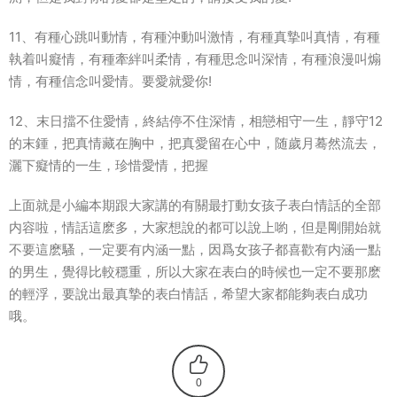
11、有種心跳叫動情，有種沖動叫激情，有種真摯叫真情，有種
執着叫癡情，有種牽絆叫柔情，有種思念叫深情，有種浪漫叫煽
情，有種信念叫愛情。要愛就愛你!
12、末日擋不住愛情，終結停不住深情，相戀相守一生，靜守12
的末鍾，把真情藏在胸中，把真愛留在心中，随歲月蓦然流去，
灑下癡情的一生，珍惜愛情，把握
上面就是小編本期跟大家講的有關最打動女孩子表白情話的全部
内容啦，情話這麽多，大家想說的都可以說上喲，但是剛開始就
不要這麽騷，一定要有内涵一點，因爲女孩子都喜歡有内涵一點
的男生，覺得比較穩重，所以大家在表白的時候也一定不要那麽
的輕浮，要說出最真摯的表白情話，希望大家都能夠表白成功
哦。
0