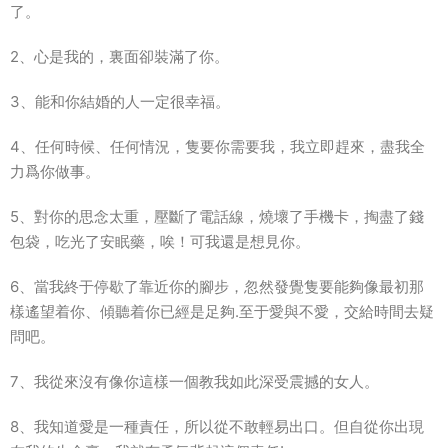
了。
2、心是我的，裏面卻裝滿了你。
3、能和你結婚的人一定很幸福。
4、任何時候、任何情況，隻要你需要我，我立即趕來，盡我全
力爲你做事。
5、對你的思念太重，壓斷了電話線，燒壞了手機卡，掏盡了錢
包袋，吃光了安眠藥，唉！可我還是想見你。
6、當我終于停歇了靠近你的腳步，忽然發覺隻要能夠像最初那
樣遙望着你、傾聽着你已經是足夠.至于愛與不愛，交給時間去疑
問吧。
7、我從來沒有像你這樣一個教我如此深受震撼的女人。
8、我知道愛是一種責任，所以從不敢輕易出口。但自從你出現