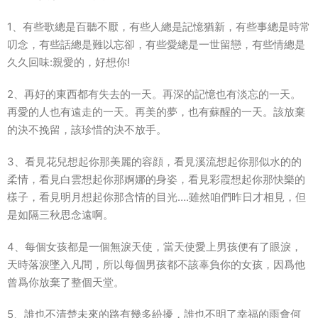
1、有些歌總是百聽不厭，有些人總是記憶猶新，有些事總是時常
叨念，有些話總是難以忘卻，有些愛總是一世留戀，有些情總是
久久回味:親愛的，好想你!
2、再好的東西都有失去的一天。再深的記憶也有淡忘的一天。
再愛的人也有遠走的一天。再美的夢，也有蘇醒的一天。該放棄
的決不挽留，該珍惜的決不放手。
3、看見花兒想起你那美麗的容顔，看見溪流想起你那似水的的
柔情，看見白雲想起你那婀娜的身姿，看見彩霞想起你那快樂的
樣子，看見明月想起你那含情的目光….雖然咱們昨日才相見，但
是如隔三秋思念遠啊。
4、每個女孩都是一個無淚天使，當天使愛上男孩便有了眼淚，
天時落淚墜入凡間，所以每個男孩都不該辜負你的女孩，因爲他
曾爲你放棄了整個天堂。
5、誰也不清楚未來的路有幾多紛擾，誰也不明了幸福的雨會何