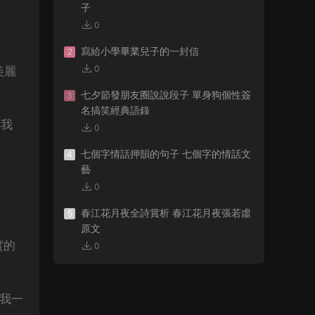
子
0
寫給小學畢業兒子的一封信
2
0
美麗
七夕節發朋友圈說說段子 單身狗個性簽
3
名搞笑經典語錄
解我
0
七個字情話押韻的句子 七個字的情話文
4
藝
0
春江花月夜全詩賞析 春江花月夜張若虛
5
原文
實的
0
跟我一