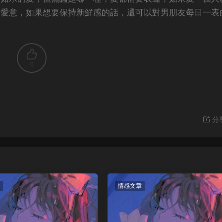
的愛意，如果想要保持新鮮感的話，還可以對男朋友每日一表
0
分
情感文章