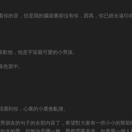
着你的音，但是我的腦袋裏卻沒有你，因爲，你已經永遠印
喜歡他，他是宇宙最可愛的小男孩。
暮色當中。
我遇到你，心裏的小鹿會亂撞。
愛男朋友的句子的全部内容了，希望對大家有一些小小的幫助
淡如水的愛，但無論是哪一種，愛都需要表達，如果愛一個人