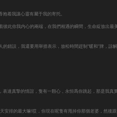
香抱着我讓心靈有屬于我的寄托。
着彼此你我内心的兩端，在我們相遇的瞬間，生命綻放出最
人的錯誤，我還要用舉措表示，放松時間趕制“暖和”牌，諒
，表達真摯的情誼，隻有一顆心，永恒爲你跳起，那是我真
上天安排的最大嘛!哎，你現在呢隻有甩掉你那個老婆，然後