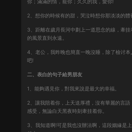
你；滿滿的情，寵你；久久的我，愛你!
2、想你的時候有的甜，哭泣時想你那淡淡的體
3、距離在歲月長河中劃上一道思念的線，牽挂
的風景直到永遠。
4、老公，我昨晚也簡直一晚沒睡，除了檢讨本
吧!
二、表白的句子給男朋友
1、能夠遇見你，對我來說是最大的幸福。
2、讓我陪着你，上天送厚禮，沒有華麗的言語
感受，無論白天黑夜時刻牽挂着你。
3、我知道啊!可是我也沒辦法啊，這段姻緣是