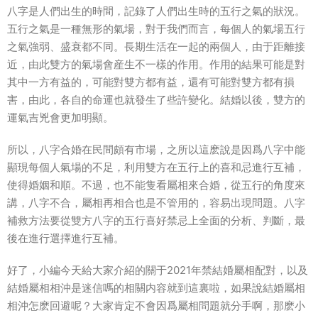
八字是人們出生的時間，記錄了人們出生時的五行之氣的狀況。
五行之氣是一種無形的氣場，對于我們而言，每個人的氣場五行
之氣強弱、盛衰都不同。長期生活在一起的兩個人，由于距離接
近，由此雙方的氣場會産生不一樣的作用。作用的結果可能是對
其中一方有益的，可能對雙方都有益，還有可能對雙方都有損
害，由此，各自的命運也就發生了些許變化。結婚以後，雙方的
運氣吉兇會更加明顯。
所以，八字合婚在民間頗有市場，之所以這麽說是因爲八字中能
顯現每個人氣場的不足，利用雙方在五行上的喜和忌進行互補，
使得婚姻和順。不過，也不能隻看屬相來合婚，從五行的角度來
講，八字不合，屬相再相合也是不管用的，容易出現問題。八字
補救方法要從雙方八字的五行喜好禁忌上全面的分析、判斷，最
後在進行選擇進行互補。
好了，小編今天給大家介紹的關于2021年禁結婚屬相配對，以及
結婚屬相相沖是迷信嗎的相關内容就到這裏啦，如果說結婚屬相
相沖怎麽回避呢？大家肯定不會因爲屬相問題就分手啊，那麽小