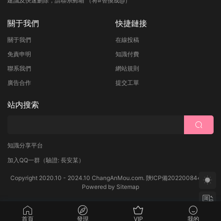
建議及快速删除，請聯系郵箱 （将#替換成@）
關于我們
快捷鏈接
關于我們
在線投稿
免責申明
知識付費
聯系我們
網站規則
廣告合作
提交工單
站内搜索
知識分享平台
加入QQ一群
（驗證: 長安某）
Copyright 2020.10 - 2024.10 ChangAnMou.com.
陝ICP備2022008444号
Powered by
Sitemap
首頁
發現
VIP
我的