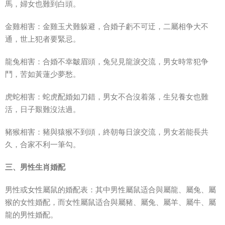
馬，婦女也難到白頭。
金雞相害：金雞玉犬難躲避，合婚子虧不可迂，二屬相争大不
通，世上犯者要緊忌。
龍兔相害：合婚不幸皺眉頭，兔兒見龍淚交流，男女時常犯争
鬥，苦如黃蓮少夢愁。
虎蛇相害：蛇虎配婚如刀錯，男女不合沒着落，生兒養女也難
活，日子艱難沒法過。
豬猴相害：豬與猿猴不到頭，終朝每日淚交流，男女若能長共
久，合家不利一筆勾。
三、男性生肖婚配
男性或女性屬鼠的婚配表：其中男性屬鼠适合與屬龍、屬兔、屬
猴的女性婚配，而女性屬鼠适合與屬豬、屬兔、屬羊、屬牛、屬
龍的男性婚配。