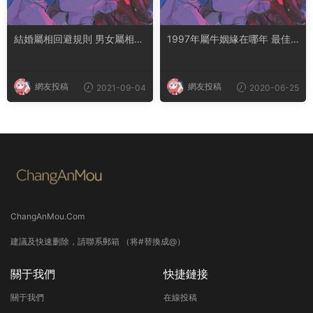
結婚屬相回避規則 男女屬相婚
1997年屬牛姻緣在哪年 最佳
配表大全
婚配生肖是什麽
網友投稿
網友投稿
2021-09-04
2020-06-25
ChangAnMou.Com
建議及快速删除，請聯系郵箱 （将#替換成@）
關于我們
快捷鏈接
關于我們
在線投稿