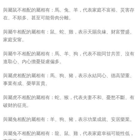
與屬鼠不相配的屬相有：馬、兔、羊，代表家庭不富裕、災害存
在、不順多、甚至可能骨肉分離。
與屬牛相配的屬相有：鼠、蛇、雞，表示天賜良緣、财富豐盛、
家庭安甯。
與屬牛不相配的屬相有：馬、羊、狗，代表不能同甘共苦、沒有
進取心、内心擔憂疑慮偏多。
與屬虎相配的屬相有：馬、狗、豬，表示永結同心、德高望重、
事業有成、榮華富貴。
與屬虎不相配的屬相有：蛇、猴，代表夫妻不和、憂愁不斷、有
破财的征兆。
與屬兔相配的屬相有：羊、狗、豬，表示功業成就、安居樂業。
與屬兔不相配的屬相有：龍、鼠、雞，代表家庭幸福可能性低，