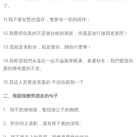
了。
11.我不要短暫的溫存，隻要你一世的陪伴；
12.我覺得你真的不是個合格的朋友，你還是改行做我老婆吧！
13.我就是喜歡你，就是愛你，關你什麽事！
14.我希望我們永遠在一起不論嚴寒酷暑、春夏秋冬；我們要譜寫
愛的傳奇愛的不老。
15.我這人其實挺害羞的 不信你親我一下.
二、很甜很撩男朋友的句子
1、我不想撞南牆，隻想撞公子的胸膛。
2、對你何止喜歡，還有骨子裏的深情。