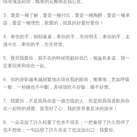
情玫瑰送給你，飄香的花瓣捎去我心意。
3、愛是一種了解，愛是一種付出，愛是一種陶醉，愛是一種承
諾，愛是一種理想，親愛的，我真的好愛好愛你！
4、牽你的手，朝朝暮暮，牽你的手，等待明天，牽你的手，走
過今生，牽你的手，生生世世。
5、寶貝我愛你，我不在的時候照顧好自己；無論有多遠，我一
定要回來和你在一起。
6、你的身影越來越頻繁地出現在我的眼前，漸漸地，意如呼吸
一般，一秒鍾也不中斷，弄得我吃不好飯，睡不好覺。
7、我愛你，不是因爲你是一個怎樣的人，而是因爲我喜歡與你
在一起時的感覺。當雪封了心，我的世界裏是冰的淚水！
8、一朵花放了許久枯萎了也舍不得丢；一把傘撐了許久雨停了
也不想收；一句話想了許久你走了也沒說出口：我愛你。