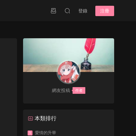
登錄
注冊
網友投稿
作者
本類排行
愛情的升華
1