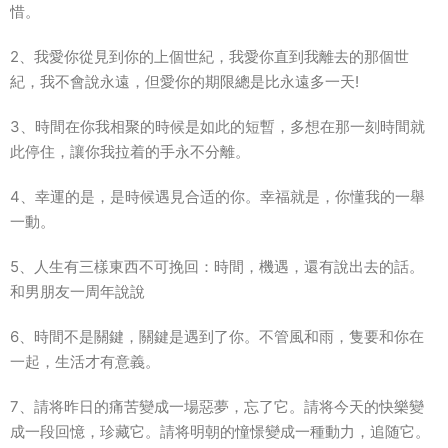
惜。
2、我愛你從見到你的上個世紀，我愛你直到我離去的那個世
紀，我不會說永遠，但愛你的期限總是比永遠多一天!
3、時間在你我相聚的時候是如此的短暫，多想在那一刻時間就
此停住，讓你我拉着的手永不分離。
4、幸運的是，是時候遇見合适的你。幸福就是，你懂我的一舉
一動。
5
、人生有三樣東西不可挽回：時間，機遇，還有說出去的話。
和男朋友一周年說說
6、時間不是關鍵，關鍵是遇到了你。不管風和雨，隻要和你在
一起，生活才有意義。
7、請将昨日的痛苦變成一場惡夢，忘了它。請将今天的快樂變
成一段回憶，珍藏它。請将明朝的憧憬變成一種動力，追随它。