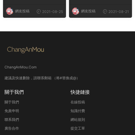
網友投稿
網友投稿
2021-08-25
2021-08-21
ChangAnMou.Com
建議及快速删除，請聯系郵箱 （将#替換成@）
關于我們
快捷鏈接
關于我們
在線投稿
免責申明
知識付費
聯系我們
網站規則
廣告合作
提交工單