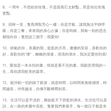
8、一周年，不想給你玫瑰，不是因爲它太鮮豔，而是你比玫瑰
更豔。
9、回眸一笑，隻爲博取芳心一縷；你是空氣，讓我無法平靜呼
吸；你是三餐，來将我的身心占據；你是時鍾，我每一刻的思念
都指向你；隻想說三個字：我愛你!
10、帥氣的你，美麗的我，藍藍的月亮，傻傻的笑容，喜歡你的
好，喜歡你的“壞”，幽幽的湖邊，清清的湖水，我決定愛你到底!
11、愛就是一本永恒的書，情就是看不完的畫。我願意用我的一
生，爲你譜寫較美的篇章。
12、能沖刷一切的除了眼淚，就是時間，以時間來推移感情，時
間越長，沖突越淡，仿佛不斷稀釋的茶。
13、生活可以是平淡的，猶如藍天下碧藍的湖水。生活也可以是
詩，在一路的奔騰中高歌。隻要我們牽着手，每一個日子都是幸