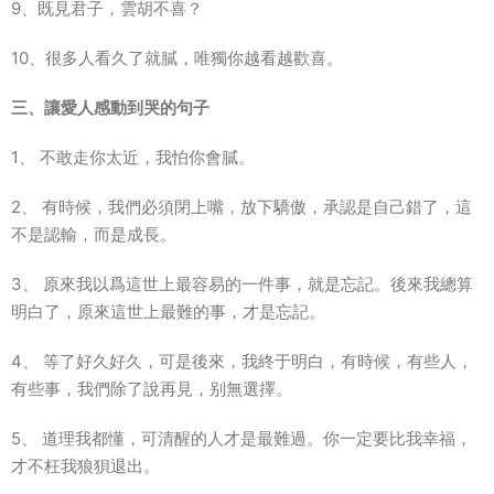
9、既見君子，雲胡不喜？
10、很多人看久了就膩，唯獨你越看越歡喜。
三、讓愛人感動到哭的句子
1、 不敢走你太近，我怕你會膩。
2、 有時候，我們必須閉上嘴，放下驕傲，承認是自己錯了，這
不是認輸，而是成長。
3、 原來我以爲這世上最容易的一件事，就是忘記。後來我總算
明白了，原來這世上最難的事，才是忘記。
4、 等了好久好久，可是後來，我終于明白，有時候，有些人，
有些事，我們除了說再見，别無選擇。
5、 道理我都懂，可清醒的人才是最難過。你一定要比我幸福，
才不枉我狼狽退出。