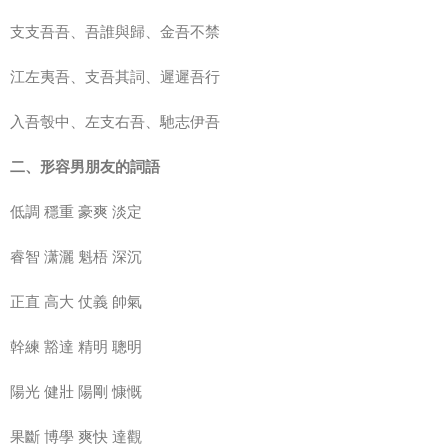
支支吾吾、吾誰與歸、金吾不禁
江左夷吾、支吾其詞、遲遲吾行
入吾彀中、左支右吾、馳志伊吾
二、形容男朋友的詞語
低調 穩重 豪爽 淡定
睿智 潇灑 魁梧 深沉
正直 高大 仗義 帥氣
幹練 豁達 精明 聰明
陽光 健壯 陽剛 慷慨
果斷 博學 爽快 達觀