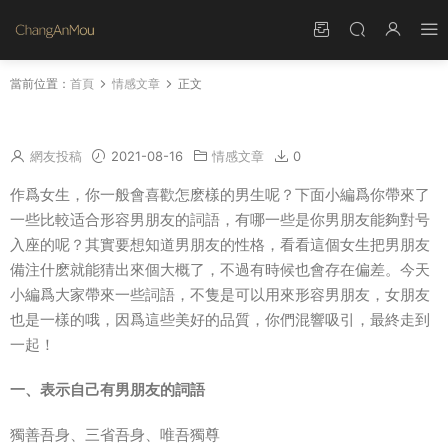
當前位置：
首頁
情感文章
正文
表示自己有男朋友的詞語
網友投稿
2021-08-16
情感文章
0
作爲女生，你一般會喜歡怎麽樣的男生呢？下面小編爲你帶來了
一些比較适合形容男朋友的詞語，有哪一些是你男朋友能夠對号
入座的呢？其實要想知道男朋友的性格，看看這個女生把男朋友
備注什麽就能猜出來個大概了，不過有時候也會存在偏差。今天
小編爲大家帶來一些詞語，不隻是可以用來形容男朋友，女朋友
也是一樣的哦，因爲這些美好的品質，你們混響吸引，最終走到
一起！
一、表示自己有男朋友的詞語
獨善吾身、三省吾身、唯吾獨尊