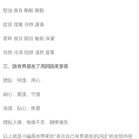
堅強 善良 剛毅 樂觀
從容 儒雅 冷靜 謙遜
星眸 俊目 朗目 敏銳 深邃
坦然 冷漠 恬靜 凜然 凝重
三、說有男朋友了用詞語來形容
體貼、呵護、用心
細心、愛護、守護
保護、貼心、疼愛
體貼入微、無微不至、關懷備至
以上就是小編爲你帶來的“表示自己有男朋友的詞語”的全部内容