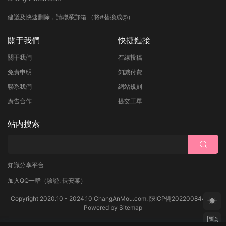
建議及快速删除，請聯系郵箱 （将#替換成@）
關于我們
快捷鏈接
關于我們
在線投稿
免責申明
知識付費
聯系我們
網站規則
廣告合作
提交工單
站内搜索
知識分享平台
加入QQ一群
（驗證: 長安某）
Copyright 2020.10 - 2024.10 ChangAnMou.com.
陝ICP備2022008444号
Powered by
Sitemap