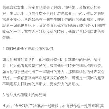
男生喜歡女生，肯定會想要去了解她，懂得她，分析女孩的喜
好，生日記牢，喜歡什麽不喜歡什麽也都會記下來，生日之類的
當然不能少。所以如果有一個男生關于你的什麽他都知道，即使
說過一遍他也會記下，肯定是喜歡你的喲!他會到處向旁人打聽有
關你的一切，當有人不經意提你的時候，他肯定會找借口走過去
旁聽……
2.時刻檢查他的衣着和儀容習慣
如果他知道他要見你，他可能會特别注意準備他的外表。請注
意，如果他看起來是打扮的，或者他比平時更仔細地梳理頭發。
如果他似乎已經付出了一些額外的努力，那麽恭維他的外表就會
很好。一個願意讓自己看起來很好的男孩，可能是一個比看起來
不願意努力打動你的男朋友，更有潛力的男朋友。
3.經常找各種理由約你見面
比如，”今天我約了誰誰誰一起吃飯，看電影你也一起過來啊“其