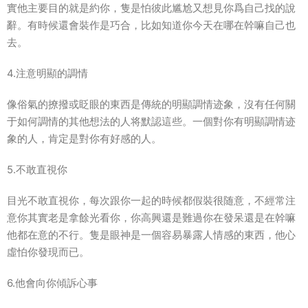
實他主要目的就是約你，隻是怕彼此尴尬又想見你爲自己找的說
辭。有時候還會裝作是巧合，比如知道你今天在哪在幹嘛自己也
去。
4.注意明顯的調情
像俗氣的撩撥或眨眼的東西是傳統的明顯調情迹象，沒有任何關
于如何調情的其他想法的人将默認這些。一個對你有明顯調情迹
象的人，肯定是對你有好感的人。
5.不敢直視你
目光不敢直視你，每次跟你一起的時候都假裝很随意，不經常注
意你其實老是拿餘光看你，你高興還是難過你在發呆還是在幹嘛
他都在意的不行。隻是眼神是一個容易暴露人情感的東西，他心
虛怕你發現而已。
6.他會向你傾訴心事