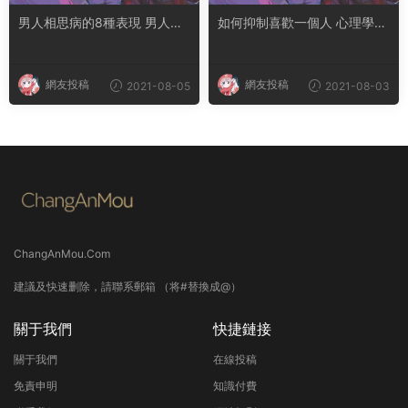
男人相思病的8種表現 男人看
如何抑制喜歡一個人 心理學怎
心愛女人的眼神
麽忘掉一個人
網友投稿
網友投稿
2021-08-05
2021-08-03
ChangAnMou.Com
建議及快速删除，請聯系郵箱 （将#替換成@）
關于我們
快捷鏈接
關于我們
在線投稿
免責申明
知識付費