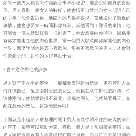
如果一個男人願意向你傾訴心事和小秘密，那麽說明他真的喜歡
你。男人喜歡一個女人的時候，他會情不自禁地向女人傾訴自己
的心事。他會告訴你，他隐忍的悲傷和喜悅。當他遇到了難過的
事情，他會想要第一時間和你分享。當他遇到了難過的事情，他
可能會一個人默默扛着，扛到累了，他會想要向你傾訴。因爲隻
有你才能走進他的内心世界。當一個男人願意向你敞開他的内心
世界，那麽說明他是真心喜歡你。隻有不喜歡你的男人，才會對
你緊鎖心門，對你的示好無動于衷。
7.會在意你對他的評價
男人對于不在乎的事物，一般都會表現得無所謂，更不管别人如
何評價自己。但是面對暗戀的女生，他很在意你對他的評價。你
誇他兩句，他就樂得找不着北。你罵他兩句，他就郁悶幾天。如
此在意你的想法，肯定暗戀你啦!
上面就是小編給大家整理的關于男人喜歡你藏不住的表現的全部
内容了，希望可以幫助大家。喜歡一個人是非常甜蜜的事情，如
果大家發現最近有人經常出現在自己身邊，而且每次都是很開心