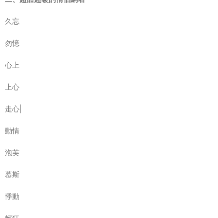
久忘
勿憶
心上
上心
走心|
動情
泡芙
慕斯
悸動