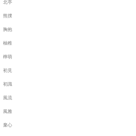
北亭
熊撲
胸抱
柚稚
檸萌
初見
初識
風流
風雅
棄心