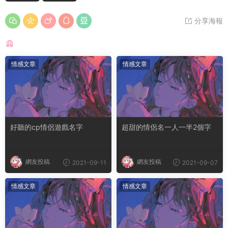
分享海報
猜你喜歡
情感文章
情感文章
好聽的cp情侶遊戲名字
超甜的情侶名一人一半2個字
網友投稿
網友投稿
2021-09-11
2021-09-07
情感文章
情感文章