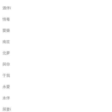
酒伴i
情毒
愛藥
南笙
北夢
與你
于我
永愛
永伴
屌妻i