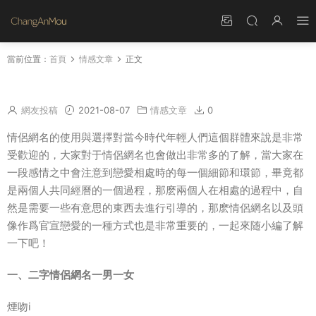
當前位置：
首頁
情感文章
正文
二字情侶網名一男一女 超甜超暖的情侶網名
網友投稿
2021-08-07
情感文章
0
情侶網名的使用與選擇對當今時代年輕人們這個群體來說是非常
受歡迎的，大家對于情侶網名也會做出非常多的了解，當大家在
一段感情之中會注意到戀愛相處時的每一個細節和環節，畢竟都
是兩個人共同經曆的一個過程，那麽兩個人在相處的過程中，自
然是需要一些有意思的東西去進行引導的，那麽情侶網名以及頭
像作爲官宣戀愛的一種方式也是非常重要的，一起來随小編了解
一下吧！
一、二字情侶網名一男一女
煙吻i