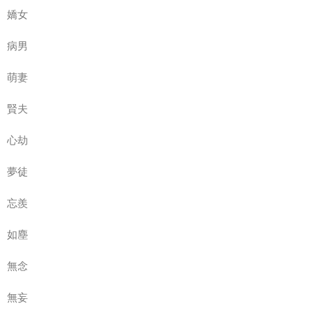
嬌女
病男
萌妻
賢夫
心劫
夢徒
忘羨
如塵
無念
無妄