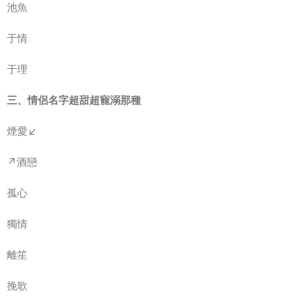
池魚
于情
于理
三、情侶名字超甜超寵溺那種
煙愛↙
↗酒戀
孤心
獨情
離笙
挽歌