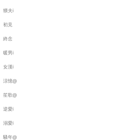
猥夫i
初見
終念
暖男i
女漢i
涼憶@
笙歌@
逆愛i
溺愛i
騷年@