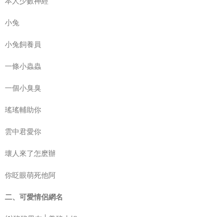
本人少數神經
小兔
小兔飼養員
一條小蟲蟲
一個小臭臭
瑤瑤輔助你
雲中君愛你
壞人來了怎麽辦
你眨眼萌死他阿
二、可愛情侶網名