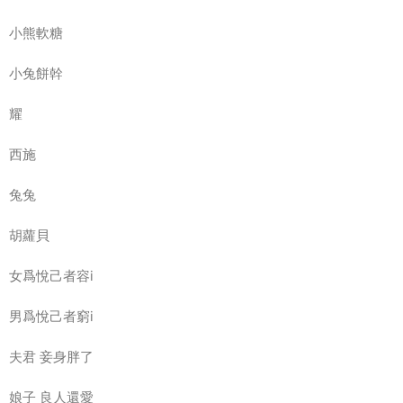
小熊軟糖
小兔餅幹
耀
西施
兔兔
胡蘿貝
女爲悅己者容i
男爲悅己者窮i
夫君 妾身胖了
娘子 良人還愛