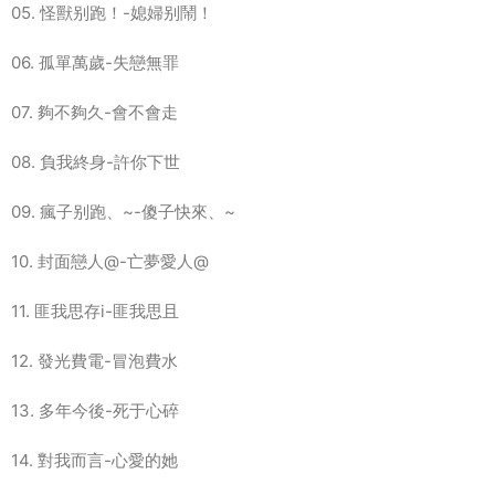
05. 怪獸别跑！-媳婦别鬧！
06. 孤單萬歲-失戀無罪
07. 夠不夠久-會不會走
08. 負我終身-許你下世
09. 瘋子别跑、~-傻子快來、~
10. 封面戀人@-亡夢愛人@
11. 匪我思存i-匪我思且
12. 發光費電-冒泡費水
13. 多年今後-死于心碎
14. 對我而言-心愛的她