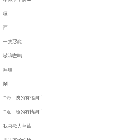
曬
西
一隻惡龍
嗷嗚嗷嗚
無理
鬧
℡爺、拽的有格調⌒
℡姐、騷的有情調⌒
我喜歡大草莓
那我就給你種