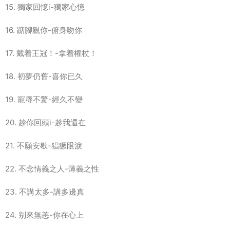
15. 獨家回憶i-獨家心憶
16. 踮腳親你-俯身吻你
17. 戴着王冠！-拿着權杖！
18. 初夢仍舊-喜你已久
19. 寵辱不驚-經久不變
20. 趁你回頭i-趁我還在
21. 不願安歇-猖獗眼淚
22. 不念情義之人-薄義之性
23. 不講太多-講多邊真
24. 别來無恙-你在心上