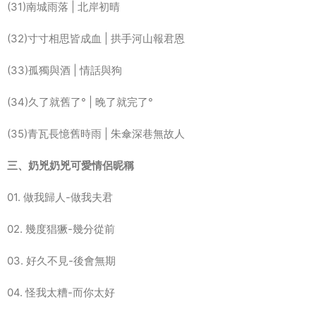
(31)南城雨落 | 北岸初晴
(32)寸寸相思皆成血 | 拱手河山報君恩
(33)孤獨與酒 | 情話與狗
(34)久了就舊了° | 晚了就完了°
(35)青瓦長憶舊時雨 | 朱傘深巷無故人
三、奶兇奶兇可愛情侶昵稱
01. 做我歸人-做我夫君
02. 幾度猖獗-幾分從前
03. 好久不見-後會無期
04. 怪我太糟-而你太好