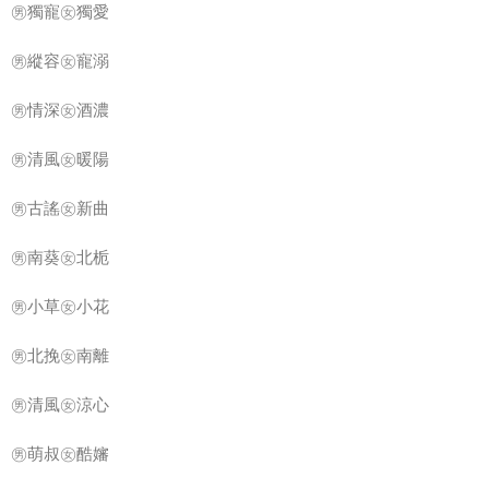
㊚獨寵㊛獨愛
㊚縱容㊛寵溺
㊚情深㊛酒濃
㊚清風㊛暖陽
㊚古謠㊛新曲
㊚南葵㊛北栀
㊚小草㊛小花
㊚北挽㊛南離
㊚清風㊛涼心
㊚萌叔㊛酷嬸