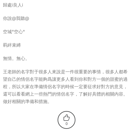
歸處i良人i
你說@我聽@
空城°空心°
羁絆束縛
無情。無心。
王老師的名字對于很多人來說是一件很重要的事情，很多人都希
望自己的情侶名字能夠爲讓更多人看到你和對方一個的甜蜜的過
程，所以大家在準備情侶名字的時候一定要征求好對方的意見，
還可以看看網上一些熱門的情侶名字，了解好具體的相關内容。
做好相關的準備和措施。
0