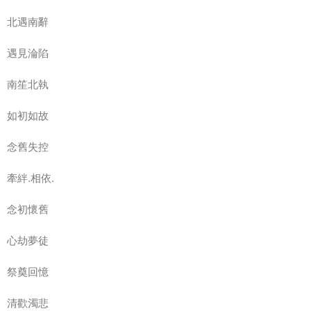
北遇南辭
遇見淪陷
南笙北執
如初如故
念舊失控
牽絆.相依.
念初懷舊
心劫夢徒
祭奠回憶
清歡濁悲