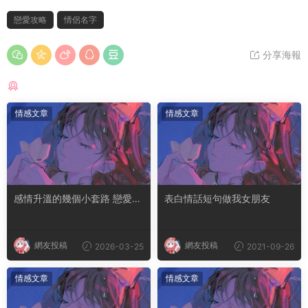
戀愛攻略
情侶名字
分享海報
猜你喜歡
情感文章
情感文章
感情升溫的幾個小套路 戀愛冷
表白情話短句做我女朋友
淡期怎麽聊天
網友投稿
網友投稿
2026-03-25
2021-09-26
情感文章
情感文章