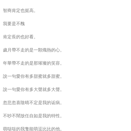
智商肯定也挺高。
我要是不醜
肯定長的也好看。
歲月帶不走的是一顆熾熱的心。
年華帶不走的是那璀璨的笑容。
說一句愛你有多甜蜜就多甜蜜。
說一句愛你有多大聲就多大聲。
忽悲忽喜陰晴不定是我的诟病。
不吵不鬧放任自如是我的特性。
萌哒哒的我隻能萌逗比比的他。