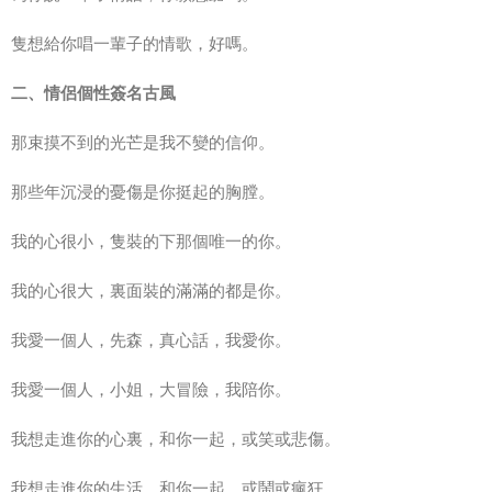
隻想給你唱一輩子的情歌，好嗎。
二、情侶個性簽名古風
那束摸不到的光芒是我不變的信仰。
那些年沉浸的憂傷是你挺起的胸膛。
我的心很小，隻裝的下那個唯一的你。
我的心很大，裏面裝的滿滿的都是你。
我愛一個人，先森，真心話，我愛你。
我愛一個人，小姐，大冒險，我陪你。
我想走進你的心裏，和你一起，或笑或悲傷。
我想走進你的生活，和你一起，或鬧或瘋狂。