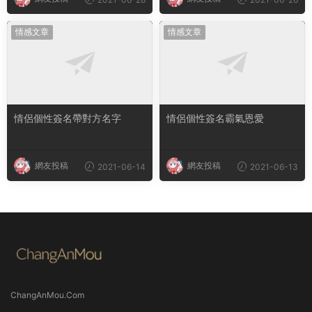
情感文章
情感文章
情侶個性簽名帶對方名字
情侶個性簽名霸氣恩愛
網友投稿
網友投稿
2021-06-14
2021-06-13
ChangAnMou.Com