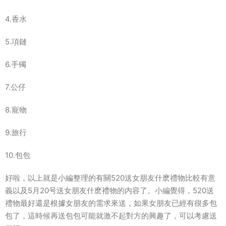
4.香水
5.項鏈
6.手镯
7.公仔
8.寵物
9.旅行
10.包包
好啦，以上就是小編整理的有關520送女朋友什麽禮物比較有意
義以及5月20号送女朋友什麽禮物的内容了。小編覺得，520送
禮物最好還是根據女朋友的需求來送，如果女朋友已經有很多包
包了，這時候再送包包可能就激不起對方的興趣了，可以考慮送