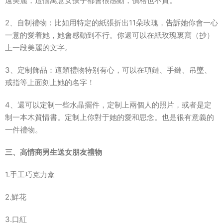
遠美麗，這個寓意女孩子都會很感動，價格也不貴。
2、自制禮物：比如用特定的紙張折出11朵玫瑰，告訴她你會一心
一意的愛着她，她會感動到不行。你還可以在紙玫瑰裏寫（抄）
上一段美麗的文字。
3、定制飾品：這類禮物特别有心，可以在項鏈、手鏈、吊墜、
戒指等上面刻上她的名字！
4、還可以定制一些水晶擺件，定制上兩個人的照片，或者是定
制一本木質情書。定制上你對于她的愛和思念。也是很有意義的
一件禮物。
三、高情商男生送女朋友禮物
1.手工巧克力盒
2.鮮花
3.口紅