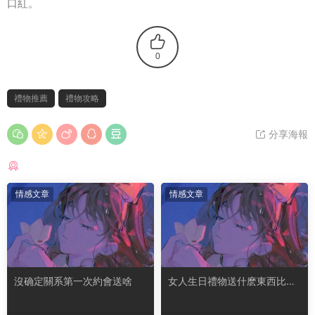
口紅。
0
禮物推薦
禮物攻略
分享海報
猜你喜歡
情感文章
情感文章
沒确定關系第一次約會送啥
女人生日禮物送什麽東西比較
好