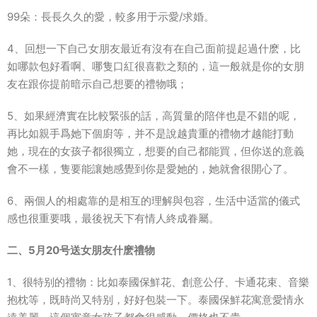
99朵：長長久久的愛，較多用于示愛/求婚。
4、回想一下自己女朋友最近有沒有在自己面前提起過什麽，比
如哪款包好看啊、哪隻口紅很喜歡之類的，這一般就是你的女朋
友在跟你提前暗示自己想要的禮物哦；
5、如果經濟實在比較緊張的話，高質量的陪伴也是不錯的呢，
再比如親手爲她下個廚等，并不是說越貴重的禮物才越能打動
她，現在的女孩子都很獨立，想要的自己都能買，但你送的意義
會不一樣，隻要能讓她感覺到你是愛她的，她就會很開心了。
6、兩個人的相處靠的是相互的理解與包容，生活中适當的儀式
感也很重要哦，最後祝天下有情人終成眷屬。
二、5月20号送女朋友什麽禮物
1、很特别的禮物：比如泰國保鮮花、創意公仔、卡通花束、音樂
抱枕等，既時尚又特别，好好包裝一下。泰國保鮮花寓意愛情永