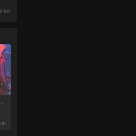
享海報
女
-07