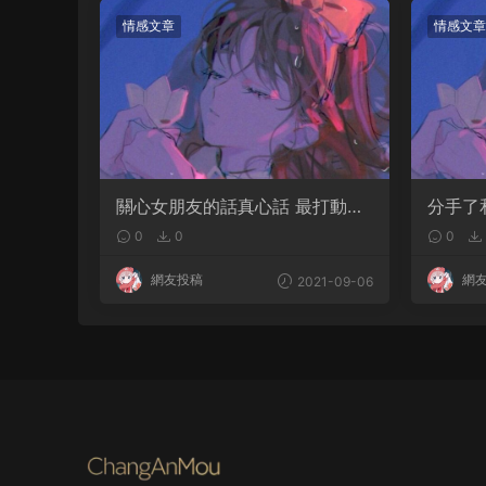
情感文章
情感文章
關心女朋友的話真心話 最打動女
分手了
朋友的真心話
0
0
0
網友投稿
網
2021-09-06