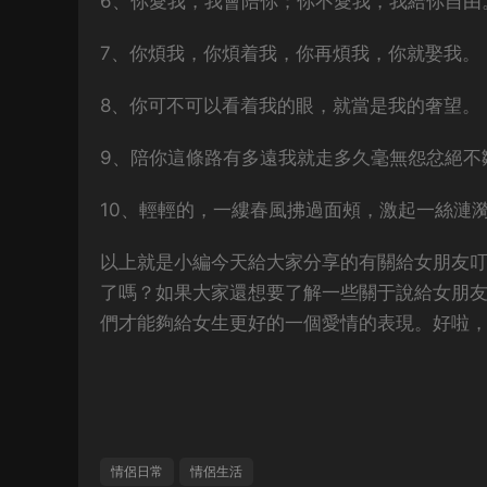
6、你愛我，我會陪你；你不愛我，我給你自由
7、你煩我，你煩着我，你再煩我，你就娶我。
8、你可不可以看着我的眼，就當是我的奢望。
9、陪你這條路有多遠我就走多久毫無怨忿絕不
10、輕輕的，一縷春風拂過面頰，激起一絲漣
以上就是小編今天給大家分享的有關給女朋友
了嗎？如果大家還想要了解一些關于說給女朋
們才能夠給女生更好的一個愛情的表現。好啦
情侶日常
情侶生活