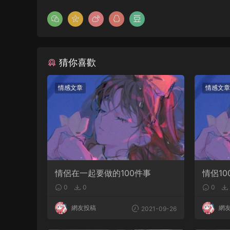
猜你喜歡
情感文章
情感文章
情侶在一起要做的100件事
情侶1
題100
0
0
0
網友投稿
網
2021-09-26