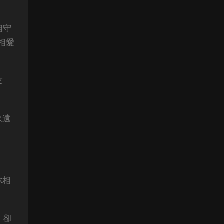
相守
相愛
友
永遠
你相
，卻