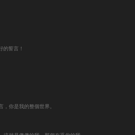
好的誓言！
言，你是我的整個世界。