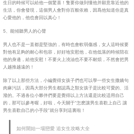
生日的時候可以給他一個驚喜！隻要你做到懂他并願意靠近他的
生活，你會發現，這個男人會對你百般依賴，因爲他知道你是真
心愛他的，他也會回以真心！
5、能傾聽男人的心聲
男人也不是一直都是堅強的，有時也會軟弱傷感，女人這時候要
對他有足夠的耐心和包容，好好地安慰他，在他低落的時候陪在
他的身邊，給他安慰！不要火上澆油也不要不耐煩，不然會把男
人越推越遠的！
除了以上那些方法，小編覺得女孩子們也可以學一些女生撒嬌句
肉麻污話，因爲大部分男生都認爲之類女孩子是比較可愛的、活
潑的。不過各位小夥伴們要是覺得以上方法還是比較适用自己
的，那可以參考喔，好啦，今天關于“怎麽讓男生喜歡上自己 讓
男生喜歡自己的小手段”就分享到這裏啦！
如何開始一場戀愛 追女生攻略大全