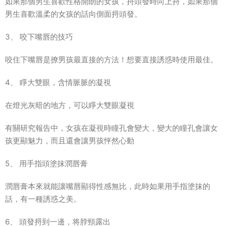
如果那個男生喜歡性格開朗的女孩，捋頭發時向上捋，如果那個
男生喜歡溫柔的女孩的話向側面捋頭發。
3、 咬下嘴唇的技巧
咬住下嘴唇是撩男孩最直接的方法！想要直接誘惑時使用最佳。
4、 睜大雙眼，含情脈脈的凝視
在燈光灰暗的地方，可以睜大雙眼凝視
有關研究報告中，女孩在凝視時瞳孔會變大，變大的瞳孔會讓女
孩更顯魅力，而且還會讓男孩怦然心動
5、 用手指頭塗抹潤唇膏
潤唇膏本來就能讓嘴唇顯得性感無比，此時如果用手指塗抹的
話，有一種誘惑之美。
6、 頭發捋到一邊，将脖頸露出