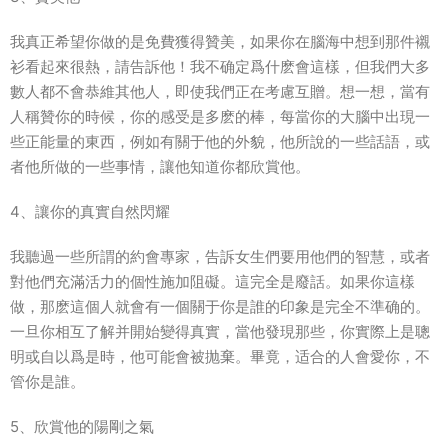
我真正希望你做的是免費獲得贊美，如果你在腦海中想到那件襯
衫看起來很熱，請告訴他！我不确定爲什麽會這樣，但我們大多
數人都不會恭維其他人，即使我們正在考慮互贈。想一想，當有
人稱贊你的時候，你的感受是多麽的棒，每當你的大腦中出現一
些正能量的東西，例如有關于他的外貌，他所說的一些話語，或
者他所做的一些事情，讓他知道你都欣賞他。
4、讓你的真實自然閃耀
我聽過一些所謂的約會專家，告訴女生們要用他們的智慧，或者
對他們充滿活力的個性施加阻礙。這完全是廢話。如果你這樣
做，那麽這個人就會有一個關于你是誰的印象是完全不準确的。
一旦你相互了解并開始變得真實，當他發現那些，你實際上是聰
明或自以爲是時，他可能會被抛棄。畢竟，适合的人會愛你，不
管你是誰。
5、欣賞他的陽剛之氣