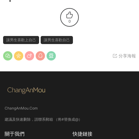
0
讓男生喜歡上自己
讓男生喜歡自己
分享海報
ChangAnMou.Com
建議及快速删除，請聯系郵箱 （将#替換成@）
關于我們
快捷鏈接