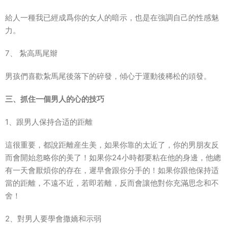
給人一種我已經成爲你的女人的暗示，也是在強調自己的性感魅
力。
7、 紮高馬尾辮
男孩們喜歡紮馬尾後落下的碎發，傾心于運動後稀松的頭發。
三、抓住一個男人的心的技巧
1、跟男人保持合适的距離
這很重要，都說距離産生美，如果你靠的太近了，你的男朋友反
而會開始忽略你的美了！如果你24小時都要粘在他的身邊，他總
有一天會厭煩你的存在，遲早會跟你分手的！如果你跟他保持适
當的距離，不遠不近，若即若離，反而會讓他對你充滿思念和不
舍！
2、對男人要學會撒嬌和示弱