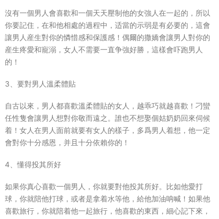
沒有一個男人會喜歡和一個天天壓制他的女強人在一起的，所以
你要記住，在和他相處的過程中，适當的示弱是有必要的，這會
讓男人産生對你的憐惜感和保護感！偶爾的撒嬌會讓男人對你的
産生疼愛和寵溺，女人不需要一直争強好勝，這樣會吓跑男人
的！
3、要對男人溫柔體貼
自古以來，男人都喜歡溫柔體貼的女人，越乖巧就越喜歡！刁蠻
任性隻會讓男人想對你敬而遠之。誰也不想娶個姑奶奶回來伺候
着！女人在男人面前就要有女人的樣子，多爲男人着想，他一定
會對你十分感恩，并且十分依賴你的！
4、懂得投其所好
如果你真心喜歡一個男人，你就要對他投其所好。比如他愛打
球，你就陪他打球，或者是拿着水等他，給他加油呐喊！如果他
喜歡旅行，你就陪着他一起旅行，他喜歡的東西，細心記下來，