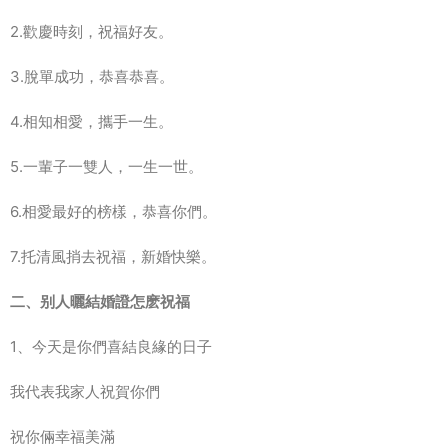
2.歡慶時刻，祝福好友。
3.脫單成功，恭喜恭喜。
4.相知相愛，攜手一生。
5.一輩子一雙人，一生一世。
6.相愛最好的榜樣，恭喜你們。
7.托清風捎去祝福，新婚快樂。
二、别人曬結婚證怎麽祝福
1、今天是你們喜結良緣的日子
我代表我家人祝賀你們
祝你倆幸福美滿