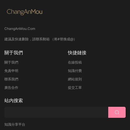
ChangAnMou.Com
建議及快速删除，請聯系郵箱 （将#替換成@）
關于我們
快捷鏈接
關于我們
在線投稿
免責申明
知識付費
聯系我們
網站規則
廣告合作
提交工單
站内搜索
知識分享平台