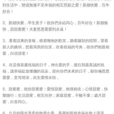
到生活中，變成無微不至幸福的相互照顧之愛！新婚快樂，百年
好合！
2、新婚快樂，早生貴子！祝你們永結同心，百年好合！新婚愉
快，甜甜蜜蜜！夫妻恩恩愛愛到永遠！
3、看着請柬的喜報，瞧着鞭炮的歡笑，聽着鑼鼓的喧鬧，望着
新人的嬌俏，想着洞房的玩笑，吹着祝福的号角，祝你們相親相
愛，白頭偕老！
4、在這個喜慶祝福的日子，伸出愛的手，接往我最真誠的祝
福，讓幸福綻放燦爛的花朵，迎向你們未來的日子，願你倆恩恩
愛愛，意笃情深，此生愛情永恒，
5、甜蜜蜜，祝你甜蜜蜜：愛情甜蜜，相偎相依；心情甜蜜，快
樂随行；生活甜蜜，相互扶持；家庭甜蜜，不離不棄；歲月甜
蜜，白首同心。
6、六月的陽光溫柔的散發出香，美麗的新娘幸福在臉上湯漾，