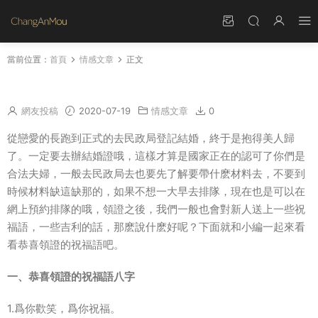
當前位置：
首頁
情感文章
正文
恭喜領證的祝福語八字 别人曬結婚證怎麽祝福
網友投稿
2020-07-19
情感文章
0
從戀愛的長跑到正式的去民政局登記結婚，終于是抱得美人歸
了。一定要去辦結婚證哦，這樣才算是國家正在的認可了你們是
合法夫婦，一般去民政局去也要先了解要帶什麽材料去，不要到
時候材料缺這缺那的，如果不想一大早去排隊，現在也是可以在
網上預約排隊的哦，領證之後，我們一般也會對新人送上一些祝
福語，一些吉利的話，那麽說什麽好呢？下面就和小編一起來看
看恭喜領證的祝福語吧。
一、恭喜領證的祝福語八字
1.爲你歡笑，爲你祝福。