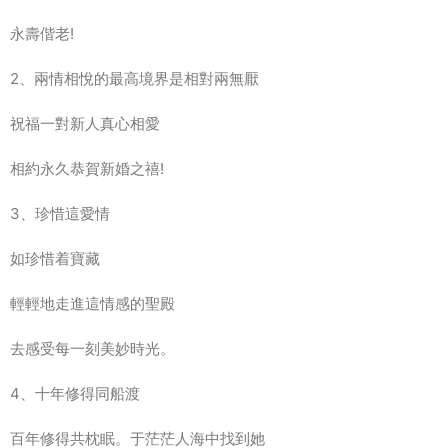
永壽偕老!
2、兩情相悅的最高境界是相對兩無厭
祝福一對新人真心相愛
相約永久恭賀新婚之禧!
3、珍惜這愛情
如珍惜着寶藏
輕輕地走進這情感的聖殿
去感受每一刻美妙時光。
4、十年修得同船渡
百年修得共枕眠。于茫茫人海中找到她