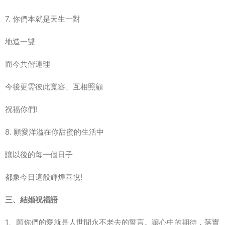
7. 你們本就是天生一對
地造一雙
而今共偕連理
今後更需彼此寬容、互相照顧
祝福你們!
8. 願愛洋溢在你甜蜜的生活中
讓以後的每一個日子
都象今日這般輝煌喜悅!
三、結婚祝福語
1、願你們的愛就是人世間永不老去的誓言。讓心中的期待，落實