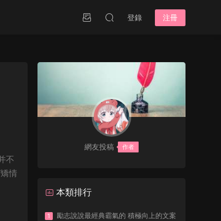
登錄
注冊
網友投稿
作者
并不
“矯情
。
本類排行
勵志說說最經典霸氣的 積極向上的文案
1