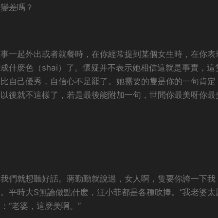
膚變差嗎？
同事一起外出或者就餐時，在你經常提到某個女生時，在你表
成什麽色（shai）了。懷疑并不表示她相信這就是事實，這
來比自己優秀，自信心不足罷了。她需要的隻是你的一句肯定
話以後就不這樣了，若是最後能附加一句，世間你最美呀你最
，我們就想聽好話。蔣勤勤就說過，女人啊，隻要你誇一下我
。平時大S無論做點什麽，汪小菲都是各種吹捧。“我老婆太
：“老婆，這麽美啊。”