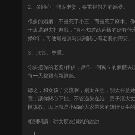
2、多關心、體貼老婆，要重視對方的感受。
很多的婚姻，不是死于小三，而是死于麻木。
于衷還跑去打遊戲，“真不知道結這樣的婚有什
婚8年，可他還是無時無刻關心着老婆的需要。
3、欣賞、尊重。
你要把你的老婆/伴侶，當作一個獨立的個體去理
每一天都很有新鮮感。
總之，和女孩子交流啊，别太在意，别太在意
意，讓你關心下她。不管過失在誰，男子漢大
慢說教。以上就是小編給大家帶來的矯情女生
相關閱讀：哄女朋友消氣的說說