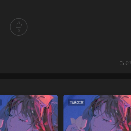
0
分
情感文章