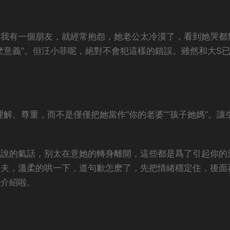
像我有一個朋友，就經常抱怨，她老公太冷漠了，看到她哭都
麽意義”。但汪小菲呢，絕對不會犯這樣的錯誤。雖然和大S
解、尊重，而不是僅僅把她當作“你的老婆”“孩子她媽”。讓
她說的氣話，别太在意她的轉身離開，這些都是爲了引起你的
丈夫，溫柔的哄一下，道句歉怎麽了，先把情緒穩定住，後面
的介紹啦。