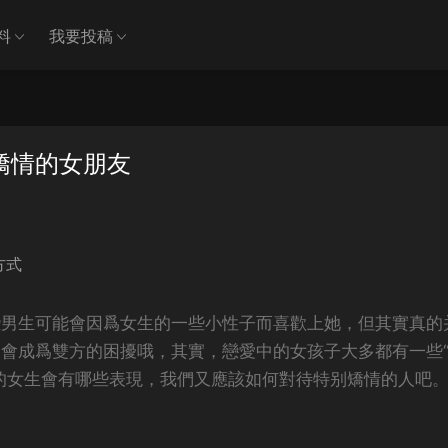
料
我要投稿
矯情的女朋友
方式
些男生可能會因爲女生的一些小性子而喜歡上她，但其實真的
會成爲雙方的困擾哦，其實，戀愛中的女孩子大多都有一些
的女生會有哪些表現，我們又應該如何對待特别矯情的人吧